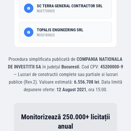
SC TERRA GENERAL CONTRACTOR SRL
RO27720925
TOPALIS ENGINEERING SRL
RO32183623
Procedura simplificata
publicată de
COMPANIA NATIONALA
DE INVESTITII SA
în județul
Bucuresti
.
Cod CPV:
45200000-9
—
Lucrari de constructii complete sau partiale si lucrari
publice (Rev.2)
.
Valoare estimată:
6.556.708 lei
.
Data limită
depunere oferte:
12 August 2021
, ora
15:00
.
Monitorizează 250.000+ licitații
anual