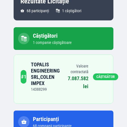
Rezultate Licitație
68
participanți
1
câștigători
Câștigători
1
companie
câștigătoare
TOPALIS
Valoare
ENGINEERING
contractată
#
1
SRL,COLEN
CÂȘTIGĂTOR
7.087.582
IMPEX
lei
14388299
Participanți
68
companii participante