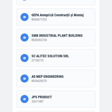
GEPA Antepriză Construcții și Montaj
RO36671252
SMB INDUSTRIAL PLANT BUILDING
RO30263734
SC ALITEC SOLUTION SRL
27730775
AD MEP ENGINEERING
RO36628570
JPS PRODUCT
32611487