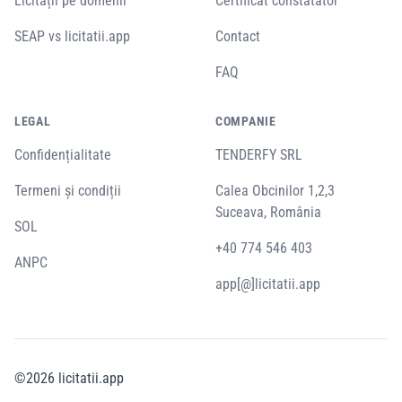
Licitații pe domenii
Certificat constatator
SEAP vs licitatii.app
Contact
FAQ
LEGAL
COMPANIE
Confidențialitate
TENDERFY SRL
Termeni și condiții
Calea Obcinilor 1,2,3
Suceava, România
SOL
+40 774 546 403
ANPC
app[@]licitatii.app
©
2026
licitatii.app