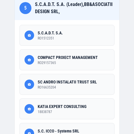
S.C.A.D.T. S.A. (Leader),BB&ASOCIATII
5
DESIGN SRL,
S.C.A.D.T. S.A.
RO1512351
COMPACT PROIECT MANAGEMENT
RO29157365
SC ANDRO INSTALATII TRUST SRL
RO16635204
KATIA EXPERT CONSULTING
18838787
S.C. ICCO - Systems SRL