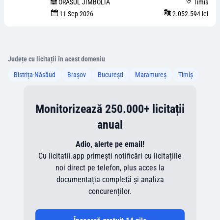
ORASUL JIMBOLIA
Timis
11 Sep 2026
2.052.594 lei
Județe cu licitații în acest domeniu
Bistrița-Năsăud
Brașov
București
Maramureș
Timiș
Monitorizează 250.000+ licitații
anual
Adio, alerte pe email!
Cu licitatii.app primești notificări cu licitațiile
noi direct pe telefon, plus acces la
documentația completă și analiza
concurenților.