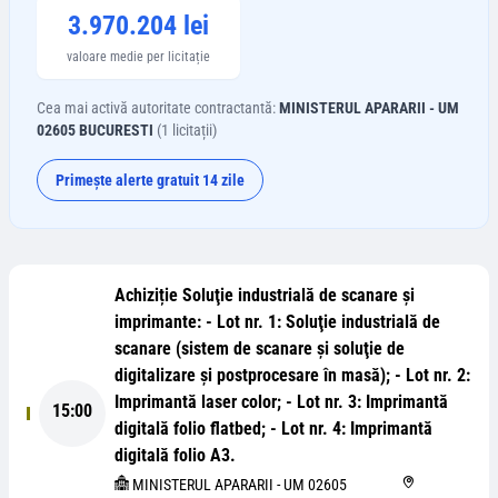
3.970.204 lei
valoare medie per licitație
Cea mai activă autoritate contractantă:
MINISTERUL APARARII - UM
02605 BUCURESTI
(
1
licitații)
Primește alerte gratuit 14 zile
Achiziție Soluţie industrială de scanare şi
imprimante: - Lot nr. 1: Soluţie industrială de
scanare (sistem de scanare şi soluţie de
digitalizare şi postprocesare în masă); - Lot nr. 2:
Imprimantă laser color; - Lot nr. 3: Imprimantă
15:00
digitală folio flatbed; - Lot nr. 4: Imprimantă
digitală folio A3.
MINISTERUL APARARII - UM 02605