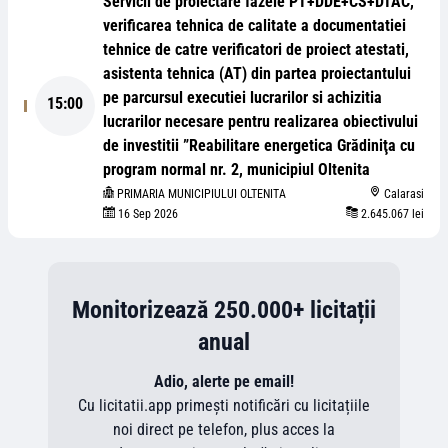
Servicii de proiectare fazele PT+DDE+CS+DTAC,
verificarea tehnica de calitate a documentatiei
tehnice de catre verificatori de proiect atestati,
asistenta tehnica (AT) din partea proiectantului
pe parcursul executiei lucrarilor si achizitia
15:00
lucrarilor necesare pentru realizarea obiectivului
de investitii ”Reabilitare energetica Grădiniţa cu
program normal nr. 2, municipiul Oltenita
PRIMARIA MUNICIPIULUI OLTENITA
Calarasi
16 Sep 2026
2.645.067 lei
Monitorizează 250.000+ licitații
anual
Adio, alerte pe email!
Cu licitatii.app primești notificări cu licitațiile
noi direct pe telefon, plus acces la