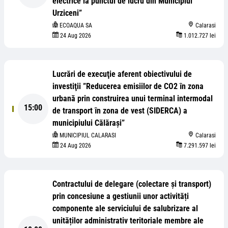
electrice la punctul de lucru din Municipiul
Urziceni”
ECOAQUA SA
Calarasi
24 Aug 2026
1.012.727 lei
Lucrări de execuţie aferent obiectivului de
investiţii ”Reducerea emisiilor de CO2 ȋn zona
urbană prin construirea unui terminal intermodal
15:00
de transport ȋn zona de vest (SIDERCA) a
municipiului Călăraşi”
MUNICIPIUL CALARASI
Calarasi
24 Aug 2026
7.291.597 lei
Contractului de delegare (colectare și transport)
prin concesiune a gestiunii unor activități
componente ale serviciului de salubrizare al
unităților administrativ teritoriale membre ale