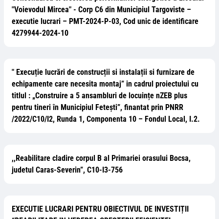
"Voievodul Mircea" - Corp C6 din Municipiul Targoviste –
executie lucrari – PMT-2024-P-03, Cod unic de identificare
4279944-2024-10
" Execuție lucrări de construcții si instalații si furnizare de
echipamente care necesita montaj” in cadrul proiectului cu
titlul : „Construire a 5 ansambluri de locuințe nZEB plus
pentru tineri în Municipiul Fetești”, finantat prin PNRR
/2022/C10/I2, Runda 1, Componenta 10 – Fondul Local, I.2.
,,Reabilitare cladire corpul B al Primariei orasului Bocsa,
judetul Caras-Severin”, C10-I3-756
EXECUTIE LUCRARI PENTRU OBIECTIVUL DE INVESTIȚII