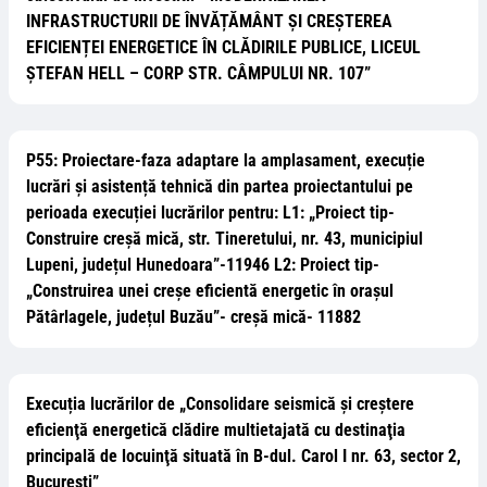
INFRASTRUCTURII DE ÎNVĂȚĂMÂNT ȘI CREȘTEREA
EFICIENȚEI ENERGETICE ÎN CLĂDIRILE PUBLICE, LICEUL
ȘTEFAN HELL – CORP STR. CÂMPULUI NR. 107”
P55: Proiectare-faza adaptare la amplasament, execuție
lucrări și asistență tehnică din partea proiectantului pe
perioada execuției lucrărilor pentru: L1: „Proiect tip-
Construire creșă mică, str. Tineretului, nr. 43, municipiul
Lupeni, județul Hunedoara”-11946 L2: Proiect tip-
„Construirea unei creșe eficientă energetic în orașul
Pătârlagele, județul Buzău”- creșă mică- 11882
Execuția lucrărilor de „Consolidare seismică şi creştere
eficienţă energetică clădire multietajată cu destinaţia
principală de locuinţă situată în B-dul. Carol I nr. 63, sector 2,
București”