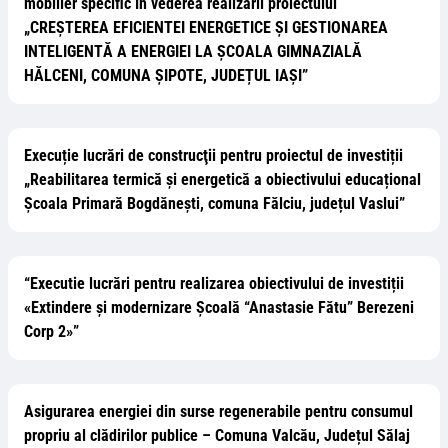
mobilier specific în vederea realizarii proiectului
„CREȘTEREA EFICIENTEI ENERGETICE ȘI GESTIONAREA
INTELIGENTĂ A ENERGIEI LA ȘCOALA GIMNAZIALĂ
HĂLCENI, COMUNA ȘIPOTE, JUDEȚUL IAȘI”
Execuție lucrări de construcţii pentru proiectul de investiții
„Reabilitarea termică și energetică a obiectivului educațional
Școala Primară Bogdănești, comuna Fălciu, județul Vaslui”
“Executie lucrări pentru realizarea obiectivului de investiții
«Extindere și modernizare Școală “Anastasie Fătu” Berezeni
Corp 2»”
Asigurarea energiei din surse regenerabile pentru consumul
propriu al clădirilor publice – Comuna Valcău, Județul Sălaj