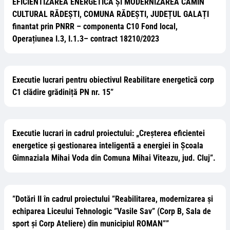
EFICIENTIZAREA ENERGETICĂ ȘI MODERNIZAREA CĂMIN
CULTURAL RĂDEȘTI, COMUNA RĂDEȘTI, JUDEȚUL GALAȚI
finantat prin PNRR – componenta C10 Fond local,
Operațiunea I.3, I.1.3– contract 18210/2023
Executie lucrari pentru obiectivul Reabilitare energetică corp
C1 clădire grădiniță PN nr. 15”
Executie lucrari in cadrul proiectului: „Creșterea eficientei
energetice și gestionarea inteligentă a energiei in Școala
Gimnaziala Mihai Voda din Comuna Mihai Viteazu, jud. Cluj”.
”Dotări II în cadrul proiectului ”Reabilitarea, modernizarea și
echiparea Liceului Tehnologic ”Vasile Sav” (Corp B, Sala de
sport și Corp Ateliere) din municipiul ROMAN””