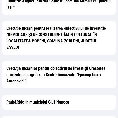
"Dimitrie Anghel" din sat Cornesti, comuna Miroslava, judetul
Iasi "
Execuție lucrări pentru realizarea obiectivului de investiție
“DEMOLARE ȘI RECONSTRUIRE CĂMIN CULTURAL ÎN
LOCALITATEA POPENI, COMUNA ZORLENI, JUDEȚUL
VASLUI”
Execuţia lucrărilor pentru obiectivul de investiţii Cresterea
eficientei energetice a Școlii Gimnaziale ”Episcop Iacov
Antonovici”.
Park&Ride in municipiul Cluj-Napoca