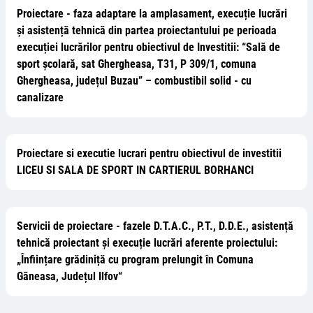
Proiectare - faza adaptare la amplasament, execuție lucrări
și asistență tehnică din partea proiectantului pe perioada
execuției lucrărilor pentru obiectivul de Investitii: “Sală de
sport şcolară, sat Ghergheasa, T31, P 309/1, comuna
Ghergheasa, județul Buzau” – combustibil solid - cu
canalizare
Proiectare si executie lucrari pentru obiectivul de investitii
LICEU SI SALA DE SPORT IN CARTIERUL BORHANCI
Servicii de proiectare - fazele D.T.A.C., P.T., D.D.E., asistență
tehnică proiectant și execuție lucrări aferente proiectului:
„Înființare grădiniță cu program prelungit în Comuna
Găneasa, Județul Ilfov“