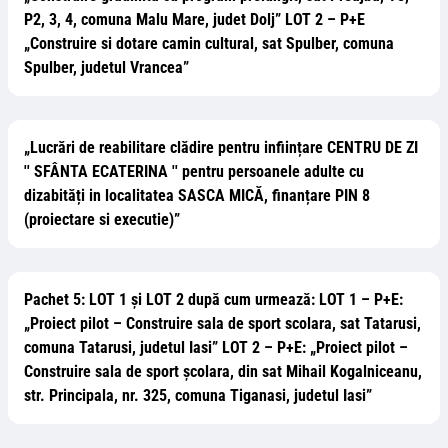
P2, 3, 4, comuna Malu Mare, judet Dolj” LOT 2 – P+E
„Construire si dotare camin cultural, sat Spulber, comuna
Spulber, judetul Vrancea”
„Lucrări de reabilitare clădire pentru inființare CENTRU DE ZI
'' SFÂNTA ECATERINA '' pentru persoanele adulte cu
dizabități in localitatea SASCA MICĂ, finanțare PIN 8
(proiectare si executie)”
Pachet 5: LOT 1 și LOT 2 după cum urmează: LOT 1 – P+E:
„Proiect pilot – Construire sala de sport scolara, sat Tatarusi,
comuna Tatarusi, judetul Iasi” LOT 2 – P+E: „Proiect pilot –
Construire sala de sport școlara, din sat Mihail Kogalniceanu,
str. Principala, nr. 325, comuna Tiganasi, judetul Iasi”