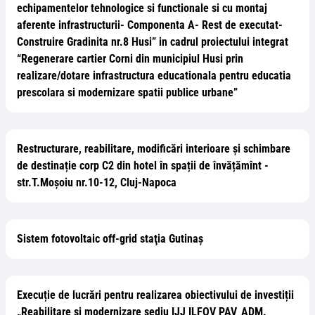
echipamentelor tehnologice si functionale si cu montaj
aferente infrastructurii- Componenta A- Rest de executat-
Construire Gradinita nr.8 Husi” in cadrul proiectului integrat
“Regenerare cartier Corni din municipiul Husi prin
realizare/dotare infrastructura educationala pentru educatia
prescolara si modernizare spatii publice urbane”
Restructurare, reabilitare, modificări interioare și schimbare
de destinație corp C2 din hotel în spații de învățămînt -
str.T.Moșoiu nr.10-12, Cluj-Napoca
Sistem fotovoltaic off-grid staţia Gutinaş
Execuție de lucrări pentru realizarea obiectivului de investiții
„Reabilitare și modernizare sediu IJJ ILFOV PAV_ADM.