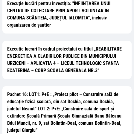
Execuție lucrări pentru investiția: "ÎNFIINȚAREA UNUI
CENTRU DE COLECTARE PRIN APORT VOLUNTAR ÎN
COMUNA SCÂNTEIA, JUDEȚUL IALOMIȚA", inclusiv
organizarea de șantier
Executie lucrari în cadrul proiectului cu titlul „REABILITARE
ENERGETICA A CLADIRILOR PUBLICE DIN MUNICIPIULUI
URZICENI – APLICATIA 4 – LICEUL TEHNOLOGIC SFANTA
ECATERINA – CORP SCOALA GENERALA NR.3”
Pachet 16: LOT1: P+E : „Proiect pilot – Construire sală de
educație fizică școlară, din sat Dochia, comuna Dochia,
judetul Neamt” LOT 2: P+E: „Construire sală de sport și
extindere Școală Primară Școala Gimnazială Banu Băleanu
Bdul Muncii, nr. 9, sat Bolintin-Deal, comuna Bolintin-Deal,
județul Giurgiu”