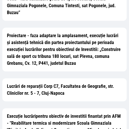
Gimnaziala Pogonele, Comuna Tintesti, sat Pogonele, jud.
Buzau”
Proiectare - faza adaptare la amplasament, execuție lucrări
și asistență tehnică din partea proiectantului pe perioada
execuției lucrărilor pentru obiectivul de Investitii: „Construire
sală de sport cu tribuna 180 locuri, sat Plevna, comuna
Grebanu, Cv. 12, P441, judetul Buzau
Lucrări de reparații Corp C7, Facultatea de Geografie, str.
Clinicilor nr. 5 - 7, Cluj-Napoca
Execuție lucrăripentru obiectiv de investitii finantat prin AFM
- "Reabilitare termica si modernizare Scoala Gimnaziala