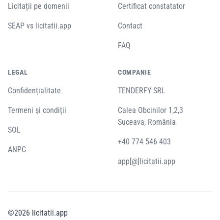
Licitații pe domenii
Certificat constatator
SEAP vs licitatii.app
Contact
FAQ
LEGAL
COMPANIE
Confidențialitate
TENDERFY SRL
Termeni și condiții
Calea Obcinilor 1,2,3
Suceava, România
SOL
+40 774 546 403
ANPC
app[@]licitatii.app
©
2026
licitatii.app