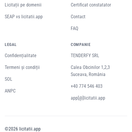
Licitații pe domenii
Certificat constatator
SEAP vs licitatii.app
Contact
FAQ
LEGAL
COMPANIE
Confidențialitate
TENDERFY SRL
Termeni și condiții
Calea Obcinilor 1,2,3
Suceava, România
SOL
+40 774 546 403
ANPC
app[@]licitatii.app
©
2026
licitatii.app