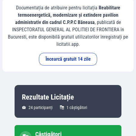
Documentația de atribuire pentru licitația
Reabilitare
termoenergetică, modernizare și extindere pavilion
administrativ din cadrul C.P.P.C Băneasa
, publicată de
INSPECTORATUL GENERAL AL POLITIEI DE FRONTIERA
în
Bucuresti
, este disponibilă gratuit utilizatorilor înregistrați pe
licitatii.app.
Încearcă gratuit 14 zile
Rezultate Licitație
24
participanți
1
câștigători
Câștigători