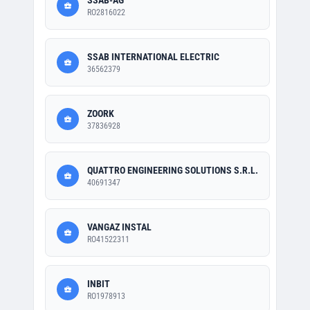
SSAB-AG
RO2816022
SSAB INTERNATIONAL ELECTRIC
36562379
ZOORK
37836928
QUATTRO ENGINEERING SOLUTIONS S.R.L.
40691347
VANGAZ INSTAL
RO41522311
INBIT
RO1978913