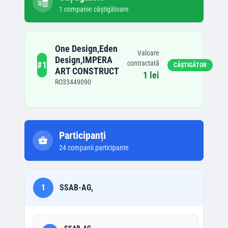
1
companie
câștigătoare
One Design,Eden
Valoare
Design,IMPERA
contractată
#
1
CÂȘTIGĂTOR
ART CONSTRUCT
1 lei
RO33449090
Participanți
24
companii participante
1
SSAB-AG,