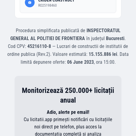
CRIDEN CONSTRUCT
RO25198460
Procedura simplificata
publicată de
INSPECTORATUL
GENERAL AL POLITIEI DE FRONTIERA
în județul
Bucuresti
.
Cod CPV:
45216110-8
—
Lucrari de constructii de institutii de
ordine publica (Rev.2)
.
Valoare estimată:
15.155.886 lei
.
Data
limită depunere oferte:
06 June 2023
, ora
15:00
.
Monitorizează 250.000+ licitații
anual
Adio, alerte pe email!
Cu licitatii.app primești notificări cu licitațiile
noi direct pe telefon, plus acces la
documentația completă și analiza