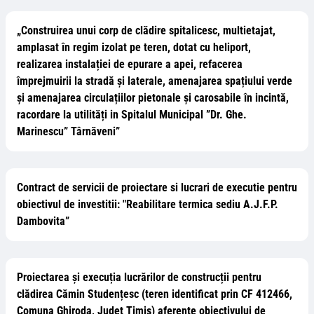
„Construirea unui corp de clădire spitalicesc, multietajat,
amplasat în regim izolat pe teren, dotat cu heliport,
realizarea instalației de epurare a apei, refacerea
împrejmuirii la stradă și laterale, amenajarea spațiului verde
și amenajarea circulațiilor pietonale și carosabile în incintă,
racordare la utilități in Spitalul Municipal ”Dr. Ghe.
Marinescu” Târnăveni”
Contract de servicii de proiectare si lucrari de executie pentru
obiectivul de investitii: "Reabilitare termica sediu A.J.F.P.
Dambovita”
Proiectarea și execuția lucrărilor de construcții pentru
clădirea Cămin Studențesc (teren identificat prin CF 412466,
Comuna Ghiroda, Județ Timiș) aferente obiectivului de