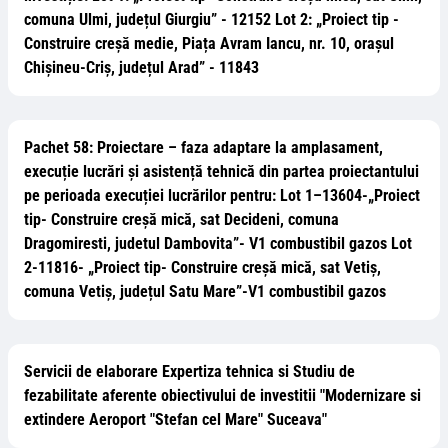
comuna Ulmi, județul Giurgiu” - 12152 Lot 2: „Proiect tip -
Construire creșă medie, Piața Avram Iancu, nr. 10, orașul
Chișineu-Criș, județul Arad” - 11843
Pachet 58: Proiectare – faza adaptare la amplasament,
execuție lucrări și asistență tehnică din partea proiectantului
pe perioada execuției lucrărilor pentru: Lot 1–13604-„Proiect
tip- Construire creșă mică, sat Decideni, comuna
Dragomiresti, judetul Dambovita”- V1 combustibil gazos Lot
2-11816- „Proiect tip- Construire creșă mică, sat Vetiș,
comuna Vetiș, județul Satu Mare”-V1 combustibil gazos
Servicii de elaborare Expertiza tehnica si Studiu de
fezabilitate aferente obiectivului de investitii "Modernizare si
extindere Aeroport "Stefan cel Mare" Suceava"