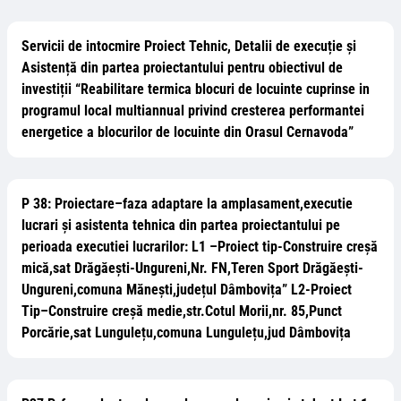
Servicii de intocmire Proiect Tehnic, Detalii de execuție și
Asistență din partea proiectantului pentru obiectivul de
investiții “Reabilitare termica blocuri de locuinte cuprinse in
programul local multiannual privind cresterea performantei
energetice a blocurilor de locuinte din Orasul Cernavoda”
P 38: Proiectare–faza adaptare la amplasament,executie
lucrari și asistenta tehnica din partea proiectantului pe
perioada executiei lucrarilor: L1 –Proiect tip-Construire creșă
mică,sat Drăgăești-Ungureni,Nr. FN,Teren Sport Drăgăești-
Ungureni,comuna Mănești,județul Dâmbovița” L2-Proiect
Tip–Construire creșă medie,str.Cotul Morii,nr. 85,Punct
Porcărie,sat Lungulețu,comuna Lungulețu,jud Dâmbovița