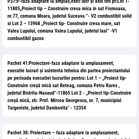
P37:P-faza adaptare la amplas,exec lucr și asis teh pt:Lot 1-
11805„Proiect tip – Construire cresa mica in sat Frumoasa,
nr.77, comuna Moara, judetul Suceava ”- V2 combustibil solid
si Lot 2 – 13968 „Proiect tip- Construire cresa mare, sat
Valea Lupului, comuna Valea Lupului, judetul Iasi” -V1
combustibil gazos
Pachet 41:Proiectare-faza adaptare la amplasament,
executie lucrari și asistenta tehnica din partea proiectantului
pe perioada executiei lucrarilor pentru: Lot 1 – „Proiect tip-
Construire creșă mică sat Reteag, comuna Petru Rares ,
judetul Bistrita-Nasaud"-11865 Lot 2 - „Proiect tip-Construire
creșă mică, str. Prof. Mircea Georgescu, nr. 7, municipiul
Targoviste, judetul Dambovita" - 12354
Pachet 30: Proiectare – faza adaptare la amplasament,