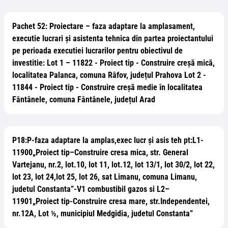
Pachet 52: Proiectare – faza adaptare la amplasament,
executie lucrari și asistenta tehnica din partea proiectantului
pe perioada executiei lucrarilor pentru obiectivul de
investitie: Lot 1 – 11822 - Proiect tip - Construire creșă mică,
localitatea Palanca, comuna Râfov, județul Prahova Lot 2 -
11844 - Proiect tip - Construire creșă medie în localitatea
Fântânele, comuna Fântânele, județul Arad
P18:P-faza adaptare la amplas,exec lucr și asis teh pt:L1-
11900„Proiect tip–Construire cresa mica, str. General
Vartejanu, nr.2, lot.10, lot 11, lot.12, lot 13/1, lot 30/2, lot 22,
lot 23, lot 24,lot 25, lot 26, sat Limanu, comuna Limanu,
judetul Constanta”-V1 combustibil gazos si L2–
11901„Proiect tip-Construire cresa mare, str.Independentei,
nr.12A, Lot ½, municipiul Medgidia, judetul Constanta”