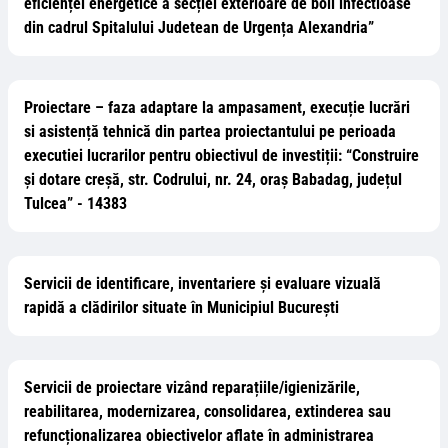
eficienței energetice a secției exterioare de boli infectioase
din cadrul Spitalului Judetean de Urgența Alexandria”
Proiectare – faza adaptare la ampasament, execuție lucrări
si asistență tehnică din partea proiectantului pe perioada
executiei lucrarilor pentru obiectivul de investiții: “Construire
și dotare creșă, str. Codrului, nr. 24, oraș Babadag, județul
Tulcea” - 14383
Servicii de identificare, inventariere și evaluare vizuală
rapidă a clădirilor situate în Municipiul București
Servicii de proiectare vizând reparațiile/igienizările,
reabilitarea, modernizarea, consolidarea, extinderea sau
refuncționalizarea obiectivelor aflate în administrarea