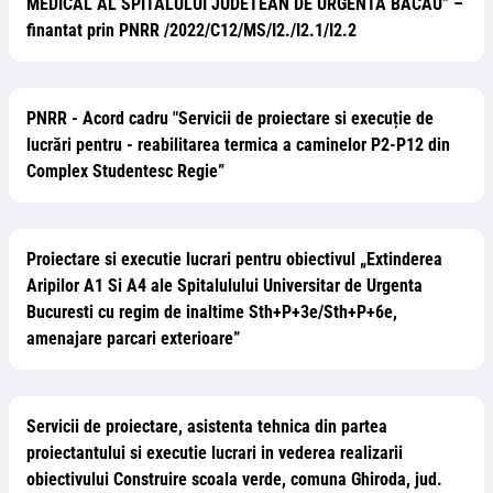
MEDICAL AL SPITALULUI JUDETEAN DE URGENTA BACAU” –
finantat prin PNRR /2022/C12/MS/I2./I2.1/I2.2
PNRR - Acord cadru "Servicii de proiectare si execuție de
lucrări pentru - reabilitarea termica a caminelor P2-P12 din
Complex Studentesc Regie”
Proiectare si executie lucrari pentru obiectivul „Extinderea
Aripilor A1 Si A4 ale Spitalulului Universitar de Urgenta
Bucuresti cu regim de inaltime Sth+P+3e/Sth+P+6e,
amenajare parcari exterioare”
Servicii de proiectare, asistenta tehnica din partea
proiectantului si executie lucrari in vederea realizarii
obiectivului Construire scoala verde, comuna Ghiroda, jud.