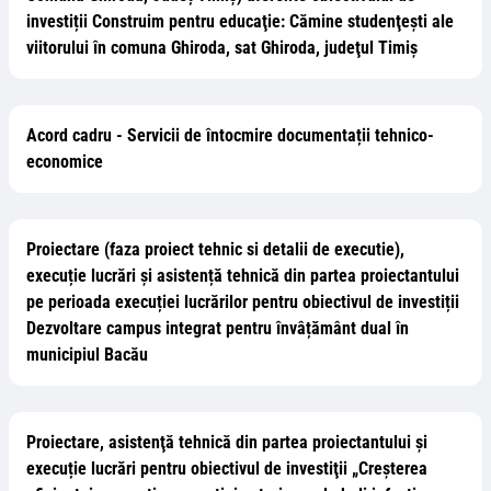
investiții Construim pentru educaţie: Cămine studenţeşti ale
viitorului în comuna Ghiroda, sat Ghiroda, judeţul Timiş
Acord cadru - Servicii de întocmire documentații tehnico-
economice
Proiectare (faza proiect tehnic si detalii de executie),
execuție lucrări și asistență tehnică din partea proiectantului
pe perioada execuției lucrărilor pentru obiectivul de investiții
Dezvoltare campus integrat pentru învâțământ dual în
municipiul Bacău
Proiectare, asistenţă tehnică din partea proiectantului și
execuție lucrări pentru obiectivul de investiţii „Creșterea