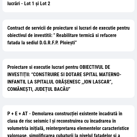
lucrări - Lot 1 și Lot 2
Contract de servicii de proiectare si lucrari de executie pentru
obiectivul de investitii: " Reabilitare termică si refacere
fatada la sediul D.G.R.F.P. Ploiești”
Proiectare si executie lucrari pentru OBIECTIVUL DE
INVESTIȚII: “CONSTRUIRE SI DOTARE SPITAL MATERNO-
INFANTIL LA SPITALUL ORĂȘENESC ,,ION LASCAR”,
COMĂNEȘTI, JUDEȚUL BACĂU”
P + E + AT - Demolarea construcției existente încadrată în
clasa de risc seismic I și reconstruirea cu încadrarea în
volumetria inițială, reinterpretarea elementelor caracteristice
valoroase, simplificarea cubaturii la nivelul fațadelor și a