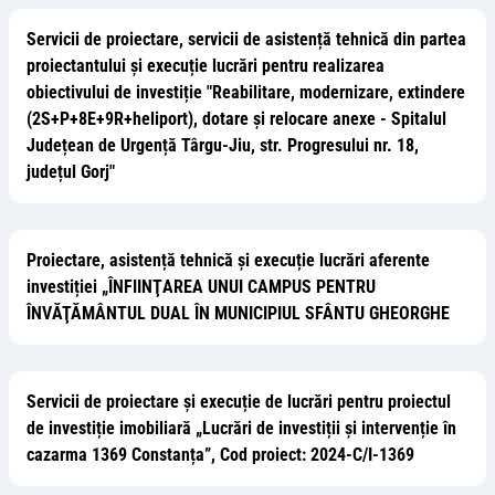
Servicii de proiectare, servicii de asistență tehnică din partea
proiectantului și execuție lucrări pentru realizarea
obiectivului de investiție "Reabilitare, modernizare, extindere
(2S+P+8E+9R+heliport), dotare și relocare anexe - Spitalul
Județean de Urgență Târgu-Jiu, str. Progresului nr. 18,
județul Gorj"
Proiectare, asistență tehnică și execuție lucrări aferente
investiției „ÎNFIINŢAREA UNUI CAMPUS PENTRU
ÎNVĂŢĂMÂNTUL DUAL ÎN MUNICIPIUL SFÂNTU GHEORGHE
Servicii de proiectare și execuție de lucrări pentru proiectul
de investiție imobiliară „Lucrări de investiții și intervenție în
cazarma 1369 Constanța”, Cod proiect: 2024-C/I-1369