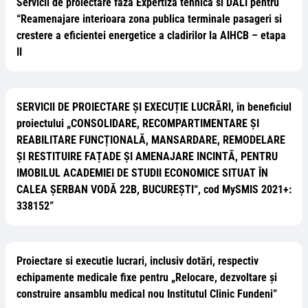
Servicii de proiectare faza Expertiza tehnica si DALI pentru
“Reamenajare interioara zona publica terminale pasageri si
crestere a eficientei energetice a cladirilor la AIHCB – etapa
II
SERVICII DE PROIECTARE ȘI EXECUȚIE LUCRĂRI, în beneficiul
proiectului „CONSOLIDARE, RECOMPARTIMENTARE ȘI
REABILITARE FUNCȚIONALĂ, MANSARDARE, REMODELARE
ȘI RESTITUIRE FAȚADE ȘI AMENAJARE INCINTĂ, PENTRU
IMOBILUL ACADEMIEI DE STUDII ECONOMICE SITUAT ÎN
CALEA ȘERBAN VODĂ 22B, BUCUREȘTI“, cod MySMIS 2021+:
338152”
Proiectare si executie lucrari, inclusiv dotări, respectiv
echipamente medicale fixe pentru „Relocare, dezvoltare și
construire ansamblu medical nou Institutul Clinic Fundeni”