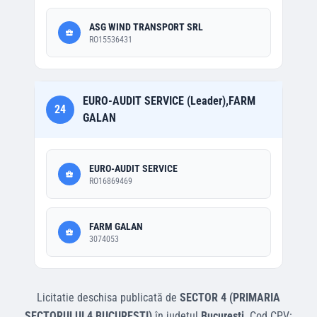
ASG WIND TRANSPORT SRL
RO15536431
EURO-AUDIT SERVICE (Leader),FARM
24
GALAN
EURO-AUDIT SERVICE
RO16869469
FARM GALAN
3074053
Licitatie deschisa
publicată de
SECTOR 4 (PRIMARIA
SECTORULUI 4 BUCURESTI)
în județul
Bucuresti
.
Cod CPV: