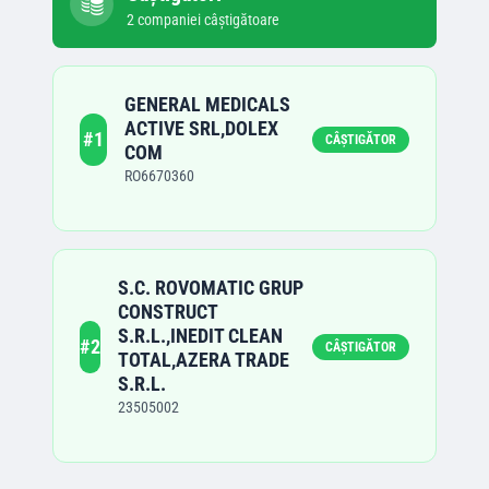
2
companie
i
câștigătoare
GENERAL MEDICALS
ACTIVE SRL,DOLEX
#
1
CÂȘTIGĂTOR
COM
RO6670360
S.C. ROVOMATIC GRUP
CONSTRUCT
S.R.L.,INEDIT CLEAN
#
2
CÂȘTIGĂTOR
TOTAL,AZERA TRADE
S.R.L.
23505002