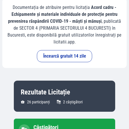
Documentația de atribuire pentru licitația
Acord cadru -
Echipamente și materiale individuale de protecție pentru
prevenirea răspândirii COVID-19 - măști și mănuși
, publicată
de
SECTOR 4 (PRIMARIA SECTORULUI 4 BUCURESTI)
în
Bucuresti
, este disponibilă gratuit utilizatorilor înregistrați pe
licitatii.app.
Încearcă gratuit 14 zile
Rezultate Licitație
26
participanți
2
câștigători
Câștigători