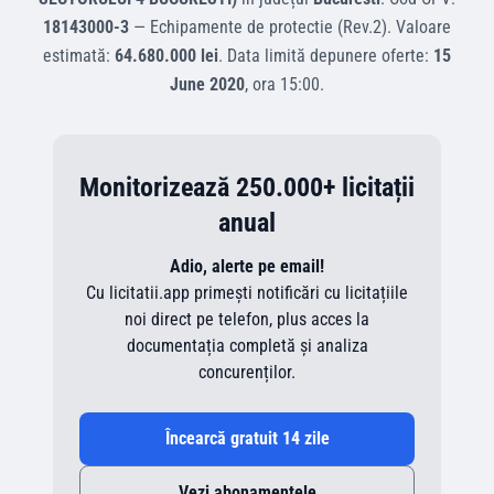
18143000-3
—
Echipamente de protectie (Rev.2)
.
Valoare
estimată:
64.680.000 lei
.
Data limită depunere oferte:
15
June 2020
, ora
15:00
.
Monitorizează 250.000+ licitații
anual
Adio, alerte pe email!
Cu licitatii.app primești notificări cu licitațiile
noi direct pe telefon, plus acces la
documentația completă și analiza
concurenților.
Încearcă gratuit 14 zile
Vezi abonamentele