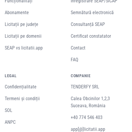
Funcționalități
Înregistrare SEAP/SICAP
Abonamente
Semnătură electronică
Licitații pe județe
Consultanță SEAP
Licitații pe domenii
Certificat constatator
SEAP vs licitatii.app
Contact
FAQ
LEGAL
COMPANIE
Confidențialitate
TENDERFY SRL
Termeni și condiții
Calea Obcinilor 1,2,3
Suceava, România
SOL
+40 774 546 403
ANPC
app[@]licitatii.app