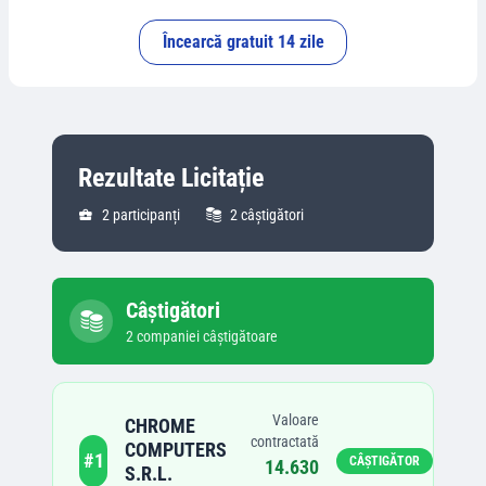
Încearcă gratuit 14 zile
Rezultate Licitație
2
participanți
2
câștigători
Câștigători
2
companie
i
câștigătoare
Valoare
CHROME
contractată
COMPUTERS
#
1
CÂȘTIGĂTOR
14.630
S.R.L.