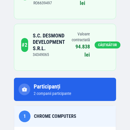
lei
RO6639497
Valoare
S.C. DESMOND
contractată
DEVELOPMENT
#
2
CÂȘTIGĂTOR
94.838
S.R.L.
lei
34349065
Participanți
2
companii participante
1
CHROME COMPUTERS