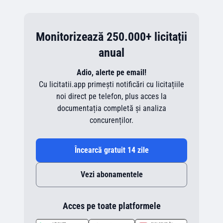
Monitorizează 250.000+ licitații
anual
Adio, alerte pe email!
Cu licitatii.app primești notificări cu licitațiile
noi direct pe telefon, plus acces la
documentația completă și analiza
concurenților.
Încearcă gratuit 14 zile
Vezi abonamentele
Acces pe toate platformele