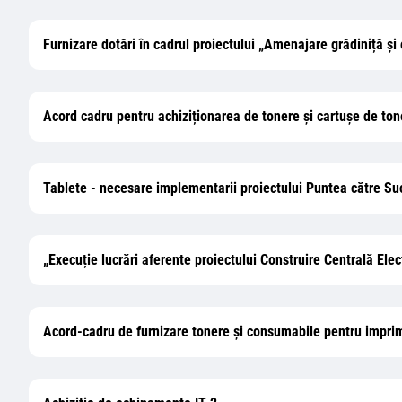
Furnizare dotări în cadrul proiectului „Amenajare grădiniță și
Acord cadru pentru achiziționarea de tonere și cartușe de to
Tablete - necesare implementarii proiectului Puntea către Su
„Execuție lucrări aferente proiectului Construire Centrală El
Acord-cadru de furnizare tonere şi consumabile pentru impri