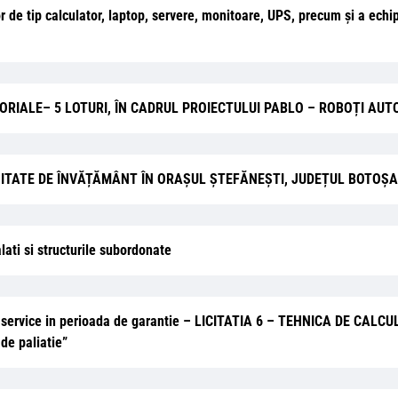
de tip calculator, laptop, servere, monitoare, UPS, precum şi a echip
ZORIALE– 5 LOTURI, ÎN CADRUL PROIECTULUI PABLO – ROBOȚI AU
RE UNITATE DE ÎNVĂȚĂMÂNT ÎN ORAȘUL ȘTEFĂNEȘTI, JUDEȚUL BOTOȘAN
lati si structurile subordonate
i service in perioada de garantie – LICITATIA 6 – TEHNICA DE CALCUL in
de paliatie”