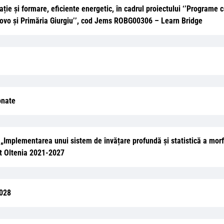
ție și formare, eficiente energetic, în cadrul proiectului ‘’Programe 
 Vetovo și Primăria Giurgiu’’, cod Jems ROBG00306 – Learn Bridge
onate
i „Implementarea unui sistem de învățare profundă și statistică a morf
st Oltenia 2021-2027
028