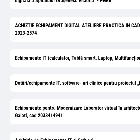
digitală a Spitalului Orășenesc Victoria" - PNRR
ACHIZȚIE ECHIPAMENT DIGITAL ATELIERE PRACTICA IN C
2023-2574
Echipamente IT (calculator, Tablă smart, Laptop, Multifuncționa
Dotări/echipamente IT, software- uri clinice pentru proi
Echipamente pentru Modernizare Laborator virtual în arhitectură
Galați, cod 2033414941