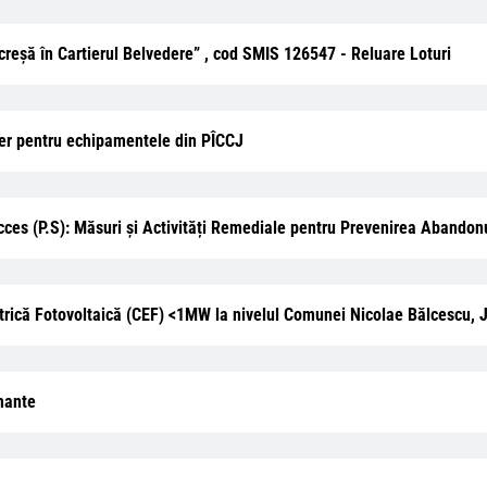
 creșă în Cartierul Belvedere” , cod SMIS 126547 - Reluare Loturi
ner pentru echipamentele din PÎCCJ
cces (P.S): Măsuri și Activități Remediale pentru Prevenirea Abandon
ectrică Fotovoltaică (CEF) <1MW la nivelul Comunei Nicolae Bălcescu,
mante