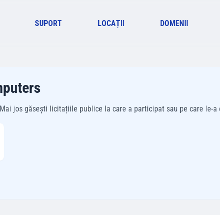
SUPORT
LOCAȚII
DOMENII
mputers
jos găsești licitațiile publice la care a participat sau pe care le-a câ