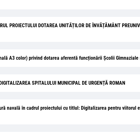
ADRUL PROIECTULUI DOTAREA UNITĂȚILOR DE ÎNVĂȚĂMÂNT PREUNI
lă A3 color) privind dotarea aferentă funcționării Școlii Gimnaziale nr
ectul „DIGITALIZAREA SPITALULUI MUNICIPAL DE URGENȚĂ ROMAN
 navală în cadrul proiectului cu titlul: Digitalizarea pentru viitorul 