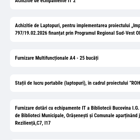
Achizitie de echipamente IT 2
Achizitie de Laptopuri, pentru implementarea proiectului „Imp
797/19.02.2026 finanțat prin Programul Regional Sud-Vest O
Furnizare Multifuncționale A4 - 25 bucăți
Stații de lucru portabile (laptopuri), în cadrul proiectului ”
Furnizare dotări cu echipamente IT a Bibliotecii Bucovina I.
de Biblioteci Municipale, Orășenești și Comunale aparținând ju
Reziliență,C7, I17