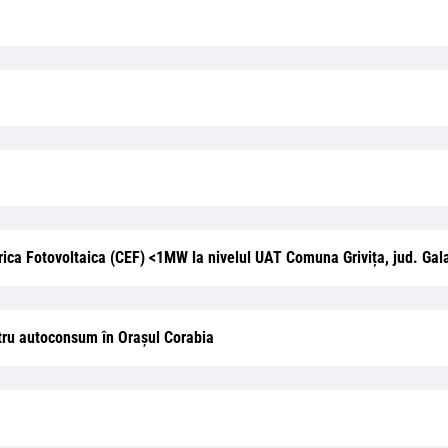
trica Fotovoltaica (CEF) <1MW la nivelul UAT Comuna Grivița, jud. Gala
entru autoconsum în Orașul Corabia