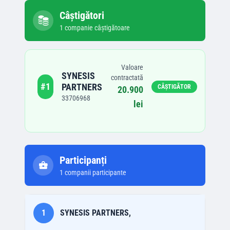
Câștigători
1
companie
câștigătoare
Valoare
SYNESIS
contractată
#
1
PARTNERS
CÂȘTIGĂTOR
20.900
33706968
lei
Participanți
1
companii participante
1
SYNESIS PARTNERS,