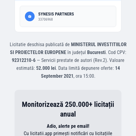
SYNESIS PARTNERS
33706968
Licitatie deschisa
publicată de
MINISTERUL INVESTITIILOR
SI PROIECTELOR EUROPENE
în județul
Bucuresti
.
Cod CPV:
92312210-6
—
Servicii prestate de autori (Rev.2)
.
Valoare
estimată:
52.000 lei
.
Data limită depunere oferte:
14
September 2021
, ora
15:00
.
Monitorizează 250.000+ licitații
anual
Adio, alerte pe email!
Cu licitatii.app primești notificări cu licitațiile