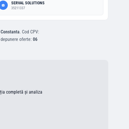
SERVAL SOLUTIONS
35211337
l
Constanta
.
Cod CPV:
 depunere oferte:
06
ația completă și analiza