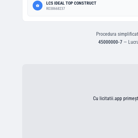
LCS IDEAL TOP CONSTRUCT
RO38668237
Procedura simplifica
45000000-7
—
Lucra
Cu licitatii.app primeș