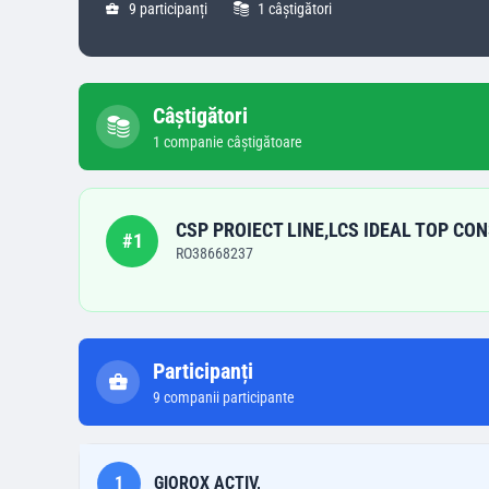
9
participanți
1
câștigători
Câștigători
1
companie
câștigătoare
CSP PROIECT LINE,LCS IDEAL TOP CO
#
1
RO38668237
Participanți
9
companii participante
1
GIOROX ACTIV,