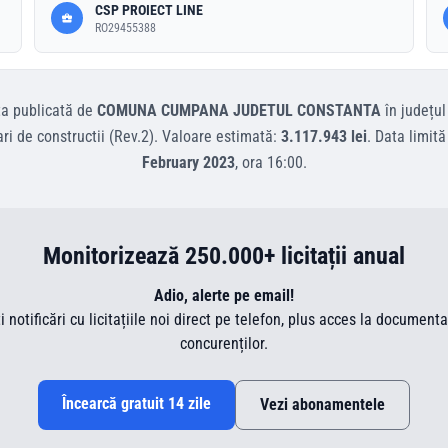
CSP PROIECT LINE
RO29455388
ta
publicată de
COMUNA CUMPANA JUDETUL CONSTANTA
în județu
ri de constructii (Rev.2)
.
Valoare estimată:
3.117.943 lei
.
Data limită
February 2023
, ora
16:00
.
Monitorizează 250.000+ licitații anual
Adio, alerte pe email!
ti notificări cu licitațiile noi direct pe telefon, plus acces la document
concurenților.
Încearcă gratuit 14 zile
Vezi abonamentele