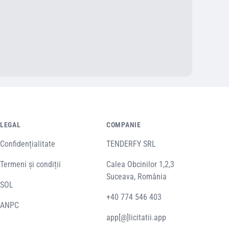
LEGAL
COMPANIE
Confidențialitate
TENDERFY SRL
Termeni și condiții
Calea Obcinilor 1,2,3
Suceava, România
SOL
+40 774 546 403
ANPC
app[@]licitatii.app