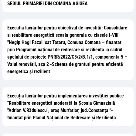
SEDIUL PRIMĂRIEI DIN COMUNA AGIGEA
Executia lucrărilor pentru obiectivul de investitii: Consolidare
si reabilitare energetică scoala generala cu clasele I-VIII
"Negip Hagi Fazal "sat Tataru, Comuna Comana – finantat
prin Programul național de redresare și reziliență în cadrul
apelului de proiecte PNRR/2022/C5/2/B.1/1, componenta 5 –
Valul renovării, axa 2 -Schema de granturi pentru eficientă
energetica și rezilient
Execuția lucrărilor pentru implementarea investiției publice
"Reabilitare energetică moderată la Școala Gimnazială
"Adrian V.Rădulescu", oraș Murfatlar, jud.Constanța "-
finanțat prin Planul Național de Redresare și Reziliență