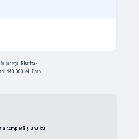
în județul
Bistrita-
tă:
440.000 lei
.
Data
ația completă și analiza