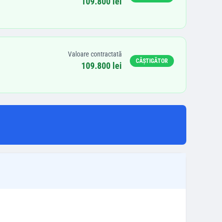
109.800 lei
Valoare contractată
CÂȘTIGĂTOR
109.800 lei