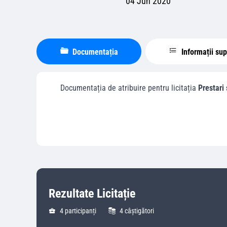
04 Jun 2020
Documentația
Informații su
Documentația de atribuire pentru licitația
Prestari 
Rezultate Licitație
4
participanți
4
câștigători