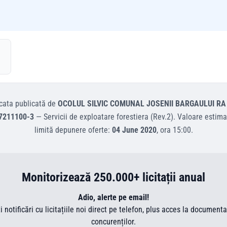
cata
publicată de
OCOLUL SILVIC COMUNAL JOSENII BARGAULUI RA
7211100-3
—
Servicii de exploatare forestiera (Rev.2)
.
Valoare estima
limită depunere oferte:
04 June 2020
, ora
15:00
.
Monitorizează 250.000+ licitații anual
Adio, alerte pe email!
ti notificări cu licitațiile noi direct pe telefon, plus acces la document
concurenților.