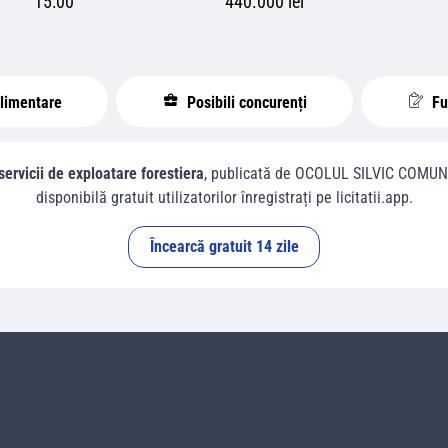
15:00
440.000 lei
plimentare
Posibili concurenți
Fur
servicii de exploatare forestiera
, publicată de
OCOLUL SILVIC COMUN
disponibilă gratuit utilizatorilor înregistrați pe licitatii.app.
Încearcă gratuit 14 zile