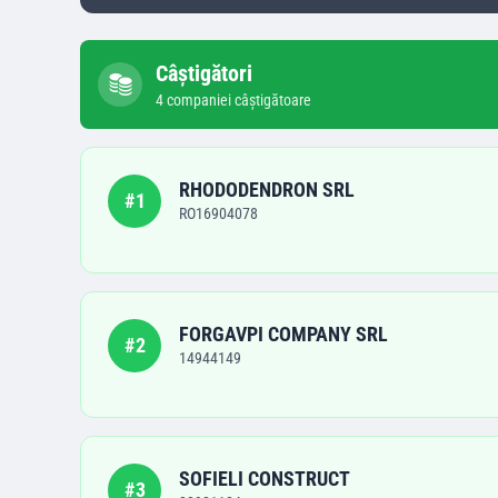
Câștigători
4
companie
i
câștigătoare
RHODODENDRON SRL
#
1
RO16904078
FORGAVPI COMPANY SRL
#
2
14944149
SOFIELI CONSTRUCT
#
3