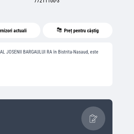
77211100-3
nizori actuali
Preț pentru câștig
AL JOSENII BARGAULUI RA
în
Bistrita-Nasaud
, este