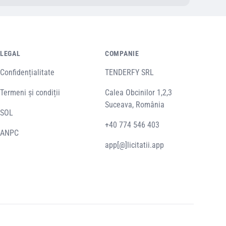
LEGAL
COMPANIE
Confidențialitate
TENDERFY SRL
Termeni și condiții
Calea Obcinilor 1,2,3
Suceava, România
SOL
+40 774 546 403
ANPC
app[@]licitatii.app