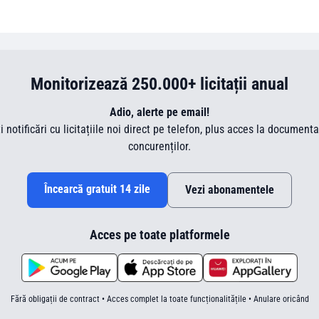
Monitorizează 250.000+ licitații anual
Adio, alerte pe email!
ti notificări cu licitațiile noi direct pe telefon, plus acces la document
concurenților.
Încearcă gratuit 14 zile
Vezi abonamentele
Acces pe toate platformele
Fără obligații de contract • Acces complet la toate funcționalitățile • Anulare oricând