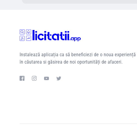
Instalează aplicația ca să beneficiezi de o noua experiență
în căutarea si găsirea de noi oportunități de afaceri.