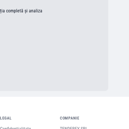
ația completă și analiza
LEGAL
COMPANIE
Confidențialitate
TENDERFY SRL