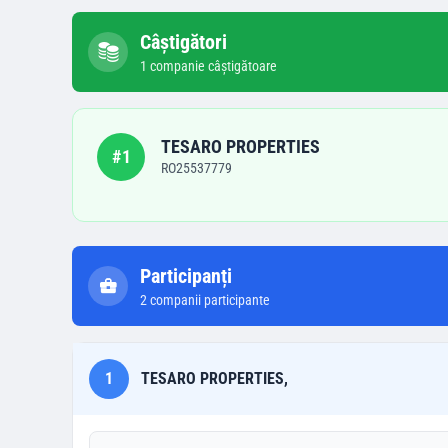
Câștigători
1
companie
câștigătoare
TESARO PROPERTIES
#
1
RO25537779
Participanți
2
companii participante
1
TESARO PROPERTIES,