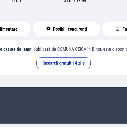
16:00
316.167 lei
plimentare
Posibili concurenți
Fur
re casute de lemn
, publicată de
COMUNA CEICA
în
Bihor
, este disponib
Încearcă gratuit 14 zile