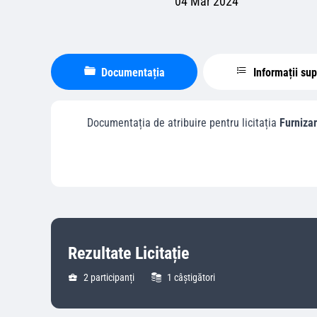
04 Mar 2024
Documentația
Informații su
Documentația de atribuire pentru licitația
Furniza
Rezultate Licitație
2
participanți
1
câștigători