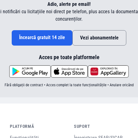
Adio, alerte pe email!
ti notificări cu licitațiile noi direct pe telefon, plus acces la document
concurenților.
Încearcă gratuit 14 zile
Vezi abonamentele
Acces pe toate platformele
Fără obligații de contract • Acces complet la toate funcționalitățile • Anulare oricând
PLATFORMĂ
SUPORT
Funcționalități
Înregistrare SEAP/SICAP