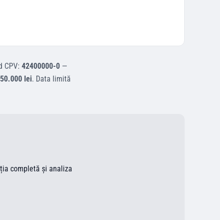
d CPV:
42400000-0
—
50.000 lei
.
Data limită
ația completă și analiza