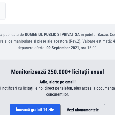
ta
publicată de
DOMENIUL PUBLIC SI PRIVAT SA
în județul
Bacau
.
Co
e si de manipulare si piese ale acestora (Rev.2)
.
Valoare estimată:
4
depunere oferte:
09 September 2021
, ora
15:00
.
Monitorizează 250.000+ licitații anual
Adio, alerte pe email!
ti notificări cu licitațiile noi direct pe telefon, plus acces la document
concurenților.
Încearcă gratuit 14 zile
Vezi abonamentele