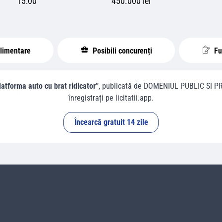
15:00
450.000 lei
plimentare
Posibili concurenți
Fur
platforma auto cu brat ridicator”
, publicată de
DOMENIUL PUBLIC SI PR
înregistrați pe licitatii.app.
Încearcă gratuit 14 zile