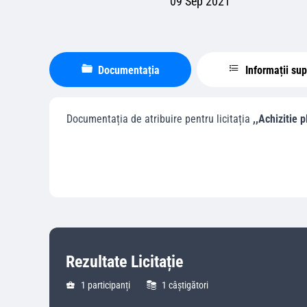
09 Sep 2021
Documentația
Informații su
Documentația de atribuire pentru licitația
,,Achizitie 
Rezultate Licitație
1
participanți
1
câștigători