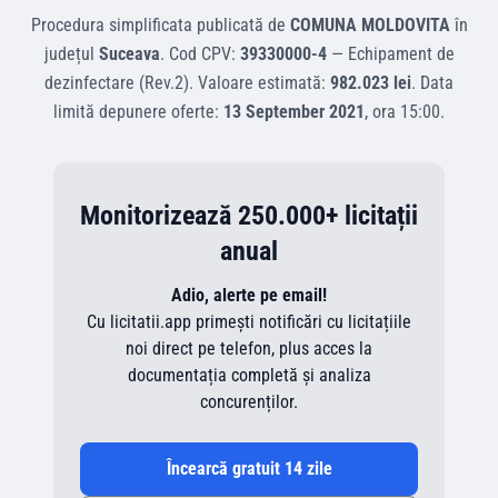
Procedura simplificata
publicată de
COMUNA MOLDOVITA
în
județul
Suceava
.
Cod CPV:
39330000-4
—
Echipament de
dezinfectare (Rev.2)
.
Valoare estimată:
982.023 lei
.
Data
limită depunere oferte:
13 September 2021
, ora
15:00
.
Monitorizează 250.000+ licitații
anual
Adio, alerte pe email!
Cu licitatii.app primești notificări cu licitațiile
noi direct pe telefon, plus acces la
documentația completă și analiza
concurenților.
Încearcă gratuit 14 zile