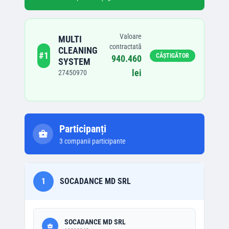
Valoare
MULTI
contractată
CLEANING
#
1
CÂȘTIGĂTOR
940.460
SYSTEM
lei
27450970
Participanți
3
companii participante
1
SOCADANCE MD SRL
SOCADANCE MD SRL