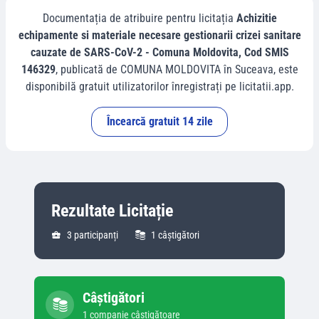
Documentația de atribuire pentru licitația
Achizitie
echipamente si materiale necesare gestionarii crizei sanitare
cauzate de SARS-CoV-2 - Comuna Moldovita, Cod SMIS
146329
, publicată de
COMUNA MOLDOVITA
în
Suceava
, este
disponibilă gratuit utilizatorilor înregistrați pe licitatii.app.
Încearcă gratuit 14 zile
Rezultate Licitație
3
participanți
1
câștigători
Câștigători
1
companie
câștigătoare