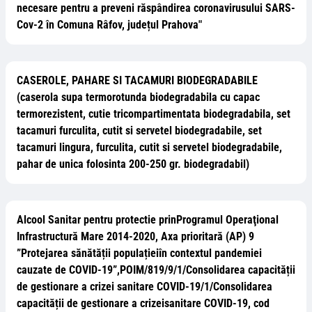
necesare pentru a preveni răspândirea coronavirusului SARS-
Cov-2 în Comuna Râfov, județul Prahova"
CASEROLE, PAHARE SI TACAMURI BIODEGRADABILE
(caserola supa termorotunda biodegradabila cu capac
termorezistent, cutie tricompartimentata biodegradabila, set
tacamuri furculita, cutit si servetel biodegradabile, set
tacamuri lingura, furculita, cutit si servetel biodegradabile,
pahar de unica folosinta 200-250 gr. biodegradabil)
Alcool Sanitar pentru protectie prinProgramul Operaţional
Infrastructură Mare 2014-2020, Axa prioritară (AP) 9
”Protejarea sănătății populațieiîn contextul pandemiei
cauzate de COVID-19”,POIM/819/9/1/Consolidarea capacității
de gestionare a crizei sanitare COVID-19/1/Consolidarea
capacității de gestionare a crizeisanitare COVID-19, cod