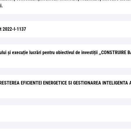
i.
ct 2022-I-1137
antului și execuție lucrări pentru obiectivul de investiții ,,CONSTR
titii: “CRESTEREA EFICIENTEI ENERGETICE SI GESTIONAREA INTELIGEN