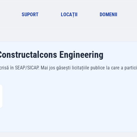
SUPORT
LOCAȚII
DOMENII
 Constructalcons Engineering
să în SEAP/SICAP. Mai jos găsești licitațiile publice la care a partici