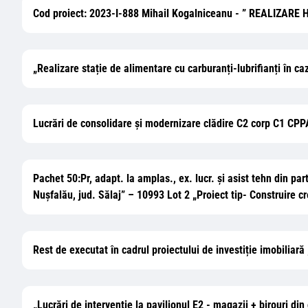
Cod proiect: 2023-I-888 Mihail Kogalniceanu - ” REAL
„Realizare stație de alimentare cu carburanți-lubrifianți în c
Lucrări de consolidare și modernizare clădire C2 corp C1 CPPA
Pachet 50:Pr, adapt. la amplas., ex. lucr. și asist tehn din pa
Nușfalău, jud. Sălaj” – 10993 Lot 2 „Proiect tip- Construire c
Rest de executat în cadrul proiectului de investiție imobiliară
„Lucrări de intervenție la pavilionul E2 - magazii + birouri d