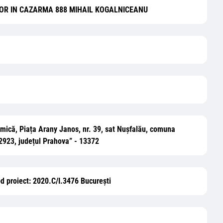
ELOR IN CAZARMA 888 MIHAIL KOGALNICEANU
eșă mică, Piața Arany Janos, nr. 39, sat Nușfalău, comuna
 2923, județul Prahova” - 13372
cod proiect: 2020.C/I.3476 București