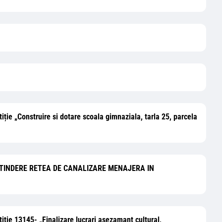
tiție „Construire si dotare scoala gimnaziala, tarla 25, parcela
itii: „EXTINDERE RETEA DE CANALIZARE MENAJERA IN
tiție 13145- „Finalizare lucrari asezamant cultural,