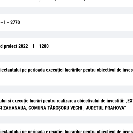
 – I – 2770
od proiect 2022 – I – 1280
oiectantului pe perioada execuției lucrărilor pentru obiectivul de inves
antului si execuție lucrări pentru realizarea obiectivului de invest
SI ZAHANAUA, COMUNA TÂRGȘORU VECHI , JUDETUL PRAHOVA”
oiectantului pe perioada execuției lucrărilor pentru obiectivul de inves