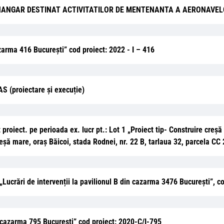
IZARE HANGAR DESTINAT ACTIVITATILOR DE MENTENANTA A AERONAV
azarma 416 București” cod proiect: 2022 - I – 416
S (proiectare și execuție)
rt proiect. pe perioada ex. lucr pt.: Lot 1 „Proiect tip- Construire cr
reșă mare, oraș Băicoi, stada Rodnei, nr. 22 B, tarlaua 32, parcela CC
 „Lucrări de intervenții la pavilionul B din cazarma 3476 București”, 
in cazarma 795 București” cod proiect: 2020-C/I-795