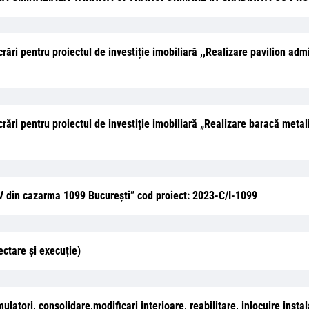
rări pentru proiectul de investiție imobiliară ,,Realizare pavilion admin
ucrări pentru proiectul de investiție imobiliară „Realizare baracă metal
i V din cazarma 1099 București” cod proiect: 2023-C/I-1099
ctare și execuție)
latori, consolidare,modificari interioare, reabilitare, inlocuire instal