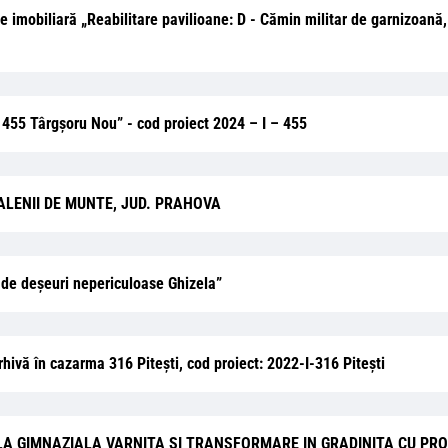
ție imobiliară „Reabilitare pavilioane: D - Cămin militar de garnizoană
 455 Târgșoru Nou” - cod proiect 2024 – I – 455
ALENII DE MUNTE, JUD. PRAHOVA
l de deșeuri nepericuloase Ghizela”
rhivă în cazarma 316 Pitești, cod proiect: 2022-I-316 Pitești
A GIMNAZIALA VARNITA SI TRANSFORMARE IN GRADINITA CU PRO