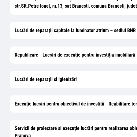
str.Slt.Petre Ionel, nr.13, sat Branesti, comuna Branesti, judet
Lucrări de reparații capitale la luminator atrium – sediul BNR
Republicare - Lucrări de execuție pentru investiția imobi
Lucrări de reparații și igienizări
Execuție lucrări pentru obiectivul de investitii - Reabilitare
Servicii de proiectare si execuție lucrări pentru realizarea ob
Prahova