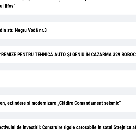
ul Ilfov”
 din str. Negru Vodă nr.3
liară “REMIZE PENTRU TEHNICĂ AUTO ȘI GENIU ÎN CAZARMA 329 BOBOC”
 teren, extindere si modernizare „Clădire Comandament seismic”
iectivului de investitii: Construire rigole carosabile în satul Strejnic