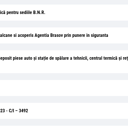
rică pentru sediile B.N.R.
 calcane si acoperis Agentia Brasov prin punere in siguranta
deposit piese auto și stație de spălare a tehnicii, central termică și re
023 - C/I – 3492