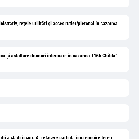
istrativ, rețele utilități și acces rutier/pietonal în cazarma
ică și asfaltare drumuri interioare în cazarma 1166 Chitila”,
atii a cladirii corp A, refacere partiala imprejmuire teren