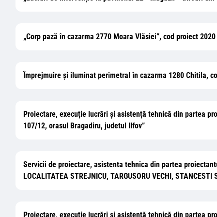
„Corp pază în cazarma 2770 Moara Vlăsiei”, cod proiect 2020
Împrejmuire și iluminat perimetral în cazarma 1280 Chitila, c
Proiectare, execuție lucrări și asistență tehnică din partea pr
107/12, orasul Bragadiru, judetul Ilfov”
Servicii de proiectare, asistenta tehnica din partea proiect
LOCALITATEA STREJNICU, TARGUSORU VECHI, STANCESTI 
Proiectare, execuție lucrări și asistență tehnică din partea pr