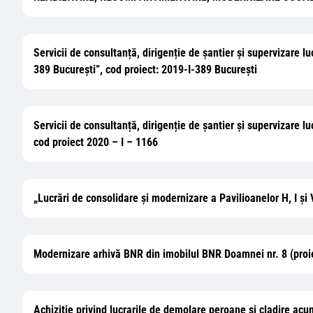
Servicii de consultanță, dirigenție de șantier și supervizare luc
389 București”, cod proiect: 2019-I-389 București
Servicii de consultanță, dirigenție de șantier și supervizare l
cod proiect 2020 – I – 1166
„Lucrări de consolidare și modernizare a Pavilioanelor H, I ș
Modernizare arhivă BNR din imobilul BNR Doamnei nr. 8 (proie
Achizitie privind lucrarile de demolare peroane si cladire acumu