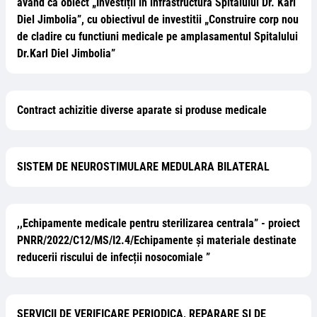
avand ca obiect „Investiții in infrastructura Spitalului Dr. Karl
Diel Jimbolia”, cu obiectivul de investitii „Construire corp nou
de cladire cu functiuni medicale pe amplasamentul Spitalului
Dr.Karl Diel Jimbolia”
Contract achizitie diverse aparate si produse medicale
SISTEM DE NEUROSTIMULARE MEDULARA BILATERAL
,,Echipamente medicale pentru sterilizarea centrala” - proiect
PNRR/2022/C12/MS/I2.4/Echipamente și materiale destinate
reducerii riscului de infecții nosocomiale ”
SERVICII DE VERIFICARE PERIODICA, REPARARE ŞI DE