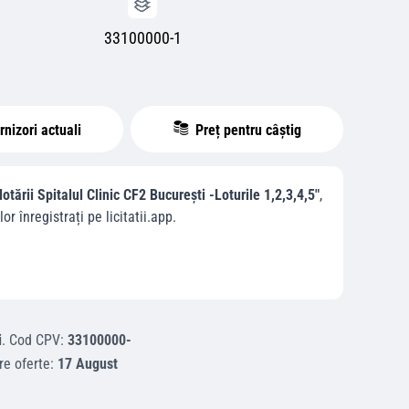
33100000-1
nizori actuali
Preț pentru câștig
ării Spitalul Clinic CF2 București -Loturile 1,2,3,4,5"
,
lor înregistrați pe licitatii.app.
i
.
Cod CPV:
33100000-
re oferte:
17 August