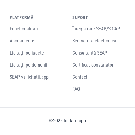
PLATFORMĂ
SUPORT
Funcționalități
Înregistrare SEAP/SICAP
Abonamente
Semnătură electronică
Licitații pe județe
Consultanță SEAP
Licitații pe domenii
Certificat constatator
SEAP vs licitatii.app
Contact
FAQ
©
2026
licitatii.app