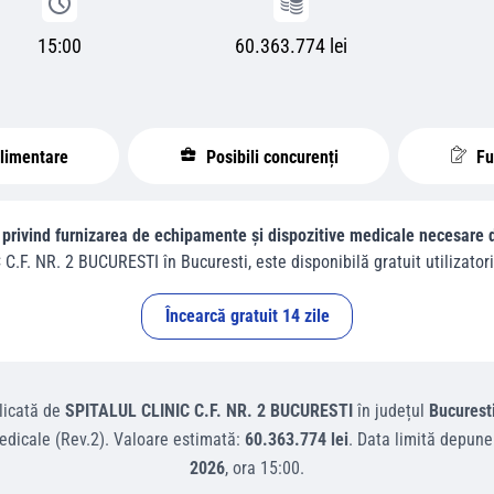
15:00
60.363.774 lei
plimentare
Posibili concurenți
Fur
privind furnizarea de echipamente și dispozitive medicale necesare dot
 C.F. NR. 2 BUCURESTI
în
Bucuresti
, este disponibilă gratuit utilizatori
Încearcă gratuit 14 zile
icată de
SPITALUL CLINIC C.F. NR. 2 BUCURESTI
în județul
Bucurest
dicale (Rev.2)
.
Valoare estimată:
60.363.774 lei
.
Data limită depune
2026
, ora
15:00
.