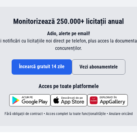
Monitorizează 250.000+ licitații anual
Adio, alerte pe email!
ti notificări cu licitațiile noi direct pe telefon, plus acces la document
concurenților.
Încearcă gratuit 14 zile
Vezi abonamentele
Acces pe toate platformele
Fără obligații de contract • Acces complet la toate funcționalitățile • Anulare oricând