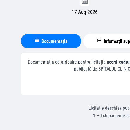
17 Aug 2026
Documentația
Informații su
Documentația de atribuire pentru licitația
acord-cadru 
publicată de
SPITALUL CLINIC
Licitatie deschisa
publ
1
—
Echipamente me