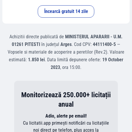
Încearcă gratuit 14 zile
Achizitii directe
publicată de
MINISTERUL APARARII - U.M.
01261 PITESTI
în județul
Arges
.
Cod CPV:
44111400-5
—
Vopsele si materiale de acoperire a peretilor (Rev.2)
.
Valoare
estimată:
1.850 lei
.
Data limită depunere oferte:
19 October
2023
, ora
15:00
.
Monitorizează 250.000+ licitații
anual
Adio, alerte pe email!
Cu licitatii.app primești notificări cu licitațiile
noi direct pe telefon, plus acces la