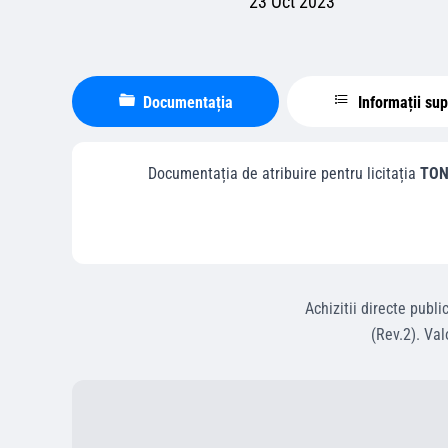
23 Oct 2023
Documentația
Informații su
Documentația de atribuire pentru licitația
TON
Achizitii directe
publi
(Rev.2)
.
Val