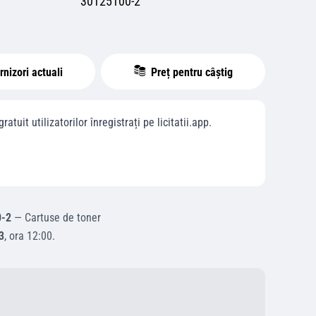
30125100-2
nizori actuali
Preț pentru câștig
ratuit utilizatorilor înregistrați pe licitatii.app.
0-2
—
Cartuse de toner
3
, ora
12:00
.