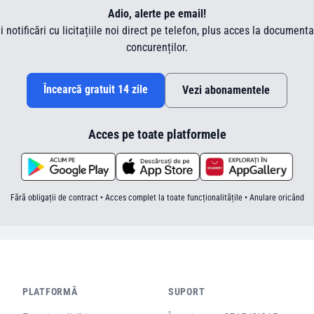
Adio, alerte pe email!
ti notificări cu licitațiile noi direct pe telefon, plus acces la document
concurenților.
Încearcă gratuit 14 zile
Vezi abonamentele
Acces pe toate platformele
Fără obligații de contract • Acces complet la toate funcționalitățile • Anulare oricând
PLATFORMĂ
SUPORT