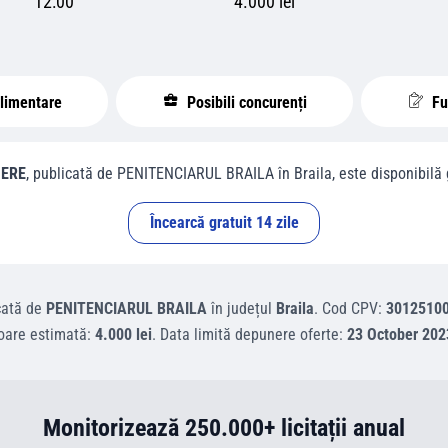
12:00
4.000 lei
plimentare
Posibili concurenți
Fur
ERE
, publicată de
PENITENCIARUL BRAILA
în
Braila
, este disponibilă g
Încearcă gratuit 14 zile
cată de
PENITENCIARUL BRAILA
în județul
Braila
.
Cod CPV:
3012510
oare estimată:
4.000 lei
.
Data limită depunere oferte:
23 October 202
Monitorizează 250.000+ licitații anual