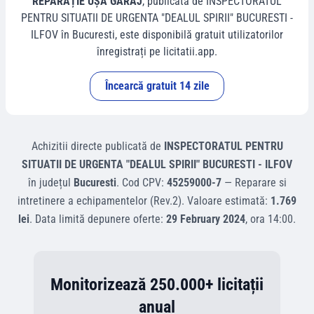
REPARAȚIE UȘĂ GARAJ
, publicată de
INSPECTORATUL
PENTRU SITUATII DE URGENTA "DEALUL SPIRII" BUCURESTI -
ILFOV
în
Bucuresti
, este disponibilă gratuit utilizatorilor
înregistrați pe licitatii.app.
Încearcă gratuit 14 zile
Achizitii directe
publicată de
INSPECTORATUL PENTRU
SITUATII DE URGENTA "DEALUL SPIRII" BUCURESTI - ILFOV
în județul
Bucuresti
.
Cod CPV:
45259000-7
—
Reparare si
intretinere a echipamentelor (Rev.2)
.
Valoare estimată:
1.769
lei
.
Data limită depunere oferte:
29 February 2024
, ora
14:00
.
Monitorizează 250.000+ licitații
anual