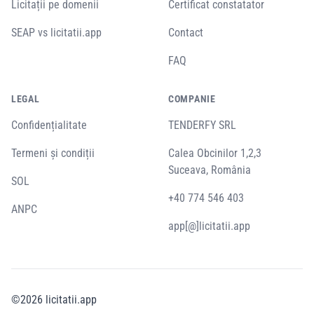
Licitații pe domenii
Certificat constatator
SEAP vs licitatii.app
Contact
FAQ
LEGAL
COMPANIE
Confidențialitate
TENDERFY SRL
Termeni și condiții
Calea Obcinilor 1,2,3
Suceava, România
SOL
+40 774 546 403
ANPC
app[@]licitatii.app
©
2026
licitatii.app