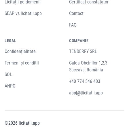
Licitații pe domenii
Certificat constatator
SEAP vs licitatii.app
Contact
FAQ
LEGAL
COMPANIE
Confidențialitate
TENDERFY SRL
Termeni și condiții
Calea Obcinilor 1,2,3
Suceava, România
SOL
+40 774 546 403
ANPC
app[@]licitatii.app
©
2026
licitatii.app