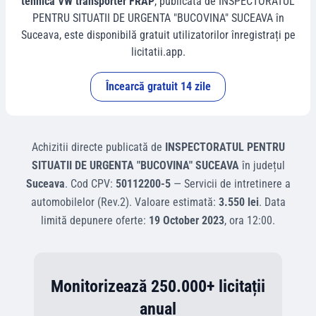
tehnica VW transporter FRAP
, publicată de
INSPECTORATUL
PENTRU SITUATII DE URGENTA "BUCOVINA" SUCEAVA
în
Suceava
, este disponibilă gratuit utilizatorilor înregistrați pe
licitatii.app.
Încearcă gratuit 14 zile
Achizitii directe
publicată de
INSPECTORATUL PENTRU
SITUATII DE URGENTA "BUCOVINA" SUCEAVA
în județul
Suceava
.
Cod CPV:
50112200-5
—
Servicii de intretinere a
automobilelor (Rev.2)
.
Valoare estimată:
3.550 lei
.
Data
limită depunere oferte:
19 October 2023
, ora
12:00
.
Monitorizează 250.000+ licitații
anual