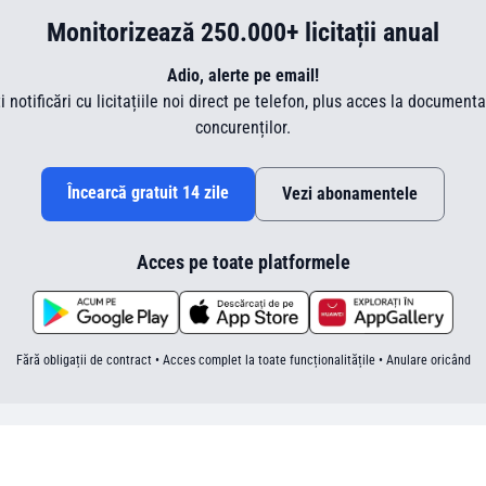
Monitorizează 250.000+ licitații anual
Adio, alerte pe email!
ti notificări cu licitațiile noi direct pe telefon, plus acces la document
concurenților.
Încearcă gratuit 14 zile
Vezi abonamentele
Acces pe toate platformele
Fără obligații de contract • Acces complet la toate funcționalitățile • Anulare oricând