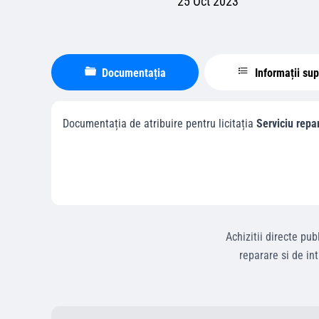
25 Oct 2023
Documentația
Informații su
Documentația de atribuire pentru licitația
Serviciu rep
Achizitii directe
publ
reparare si de in