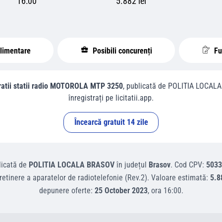
16:00
5.882 lei
plimentare
Posibili concurenți
Fur
aratii statii radio MOTOROLA MTP 3250
, publicată de
POLITIA LOCAL
înregistrați pe licitatii.app.
Încearcă gratuit 14 zile
icată de
POLITIA LOCALA BRASOV
în județul
Brasov
.
Cod CPV:
5033
tretinere a aparatelor de radiotelefonie (Rev.2)
.
Valoare estimată:
5.8
depunere oferte:
25 October 2023
, ora
16:00
.