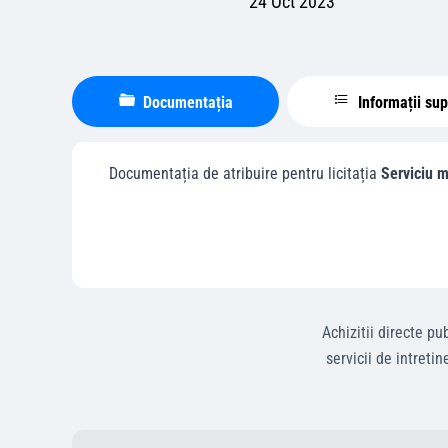
24 Oct 2023
Documentația
Informații su
Documentația de atribuire pentru licitația
Serviciu m
Achizitii directe
pub
servicii de intreti