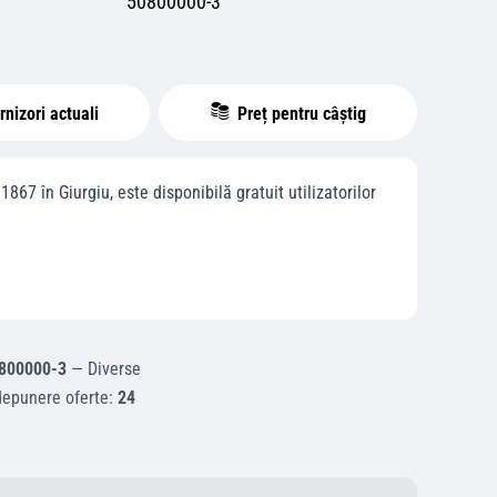
50800000-3
nizori actuali
Preț pentru câștig
01867
în
Giurgiu
, este disponibilă gratuit utilizatorilor
800000-3
—
Diverse
depunere oferte:
24