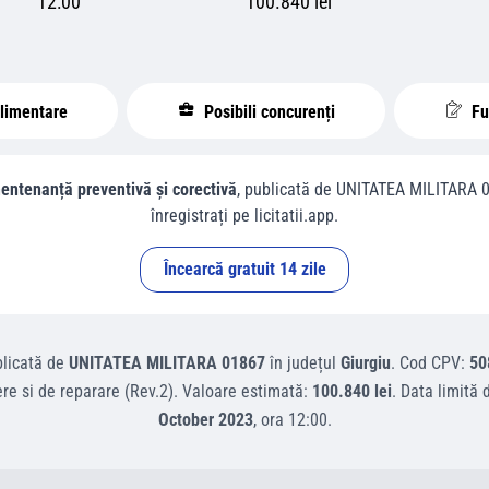
12:00
100.840 lei
plimentare
Posibili concurenți
Fur
entenanță preventivă și corectivă
, publicată de
UNITATEA MILITARA 
înregistrați pe licitatii.app.
Încearcă gratuit 14 zile
licată de
UNITATEA MILITARA 01867
în județul
Giurgiu
.
Cod CPV:
50
nere si de reparare (Rev.2)
.
Valoare estimată:
100.840 lei
.
Data limită 
October 2023
, ora
12:00
.