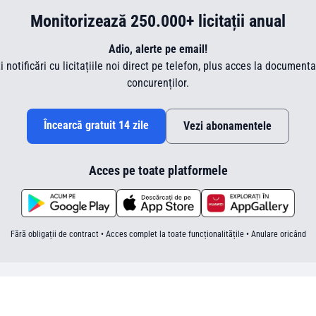
Monitorizează 250.000+ licitații anual
Adio, alerte pe email!
ti notificări cu licitațiile noi direct pe telefon, plus acces la document
concurenților.
Încearcă gratuit 14 zile
Vezi abonamentele
Acces pe toate platformele
Fără obligații de contract • Acces complet la toate funcționalitățile • Anulare oricând