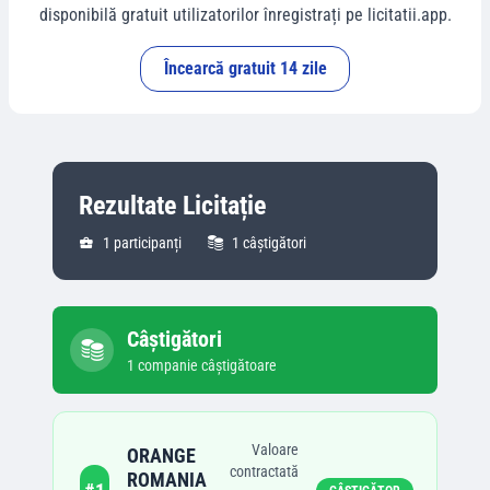
disponibilă gratuit utilizatorilor înregistrați pe licitatii.app.
Încearcă gratuit 14 zile
Rezultate Licitație
1
participanți
1
câștigători
Câștigători
1
companie
câștigătoare
Valoare
ORANGE
contractată
ROMANIA