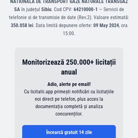
NATIONALA DE TRANSPORT GAZE NATURALE TRANSGAZ
SA
în județul
Sibiu
.
Cod CPV:
64210000-1
—
Servicii de
telefonie si de transmisie de date (Rev.2)
.
Valoare estimată:
350.058 lei
.
Data limită depunere oferte:
09 May 2024
, ora
15:00
.
Monitorizează 250.000+ licitații
anual
Adio, alerte pe email!
Cu licitatii.app primești notificări cu licitațiile
noi direct pe telefon, plus acces la
documentația completă și analiza
concurenților.
Încearcă gratuit 14 zile