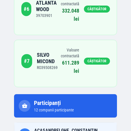
ATLANTA
contractată
#
6
WOOD
CÂȘTIGĂTOR
332.048
39703901
lei
Valoare
SILVO
contractată
#
7
MICOND
CÂȘTIGĂTOR
611.289
RO39508269
lei
Participanți
12
companii participante
ACASANDREI GHE. CONSTANTIN