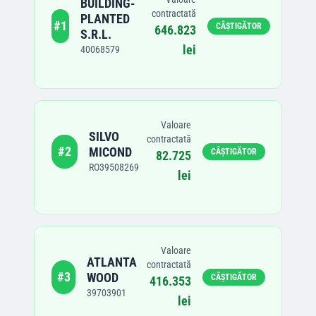
BUILDING-
contractată
PLANTED
#
1
CÂȘTIGĂTOR
646.823
S.R.L.
lei
40068579
Valoare
SILVO
contractată
#
2
MICOND
CÂȘTIGĂTOR
82.725
RO39508269
lei
Valoare
ATLANTA
contractată
#
3
WOOD
CÂȘTIGĂTOR
416.353
39703901
lei