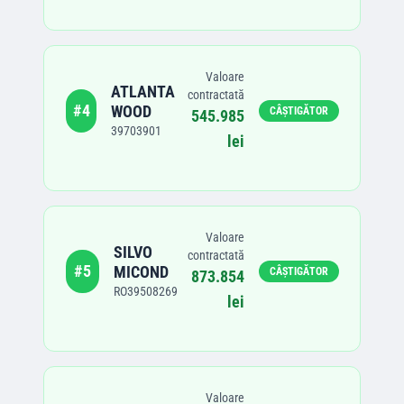
Valoare
ATLANTA
contractată
#
4
WOOD
CÂȘTIGĂTOR
545.985
39703901
lei
Valoare
SILVO
contractată
#
5
MICOND
CÂȘTIGĂTOR
873.854
RO39508269
lei
Valoare