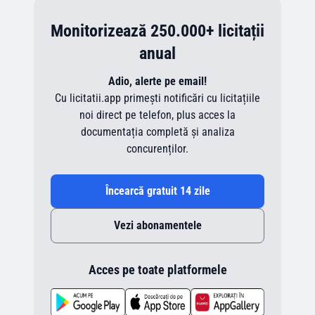
Monitorizează 250.000+ licitații
anual
Adio, alerte pe email!
Cu licitatii.app primești notificări cu licitațiile
noi direct pe telefon, plus acces la
documentația completă și analiza
concurenților.
Încearcă gratuit 14 zile
Vezi abonamentele
Acces pe toate platformele