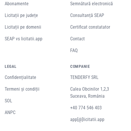
Abonamente
Semnătură electronică
Licitații pe județe
Consultanță SEAP
Licitații pe domenii
Certificat constatator
SEAP vs licitatii.app
Contact
FAQ
LEGAL
COMPANIE
Confidențialitate
TENDERFY SRL
Termeni și condiții
Calea Obcinilor 1,2,3
Suceava, România
SOL
+40 774 546 403
ANPC
app[@]licitatii.app