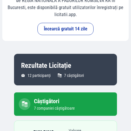
de
REGIA NATIONALA A PADURILOR ROMSILVA RA
în
Bucuresti
, este disponibilă gratuit utilizatorilor înregistrați pe
licitatii.app.
Încearcă gratuit 14 zile
Rezultate Licitație
12
participanți
7
câștigători
Câștigători
7
companie
i
câștigătoare
Valoare