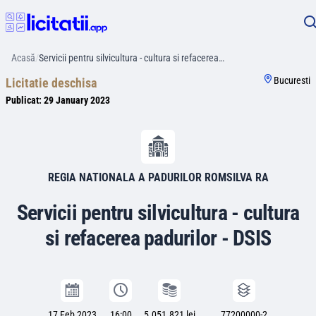
Acasă
/
Servicii pentru silvicultura - cultura si refacerea…
Bucuresti
Licitatie deschisa
Publicat:
29 January 2023
REGIA NATIONALA A PADURILOR ROMSILVA RA
Servicii pentru silvicultura - cultura
si refacerea padurilor - DSIS
17 Feb 2023
16:00
5.051.821 lei
77200000-2