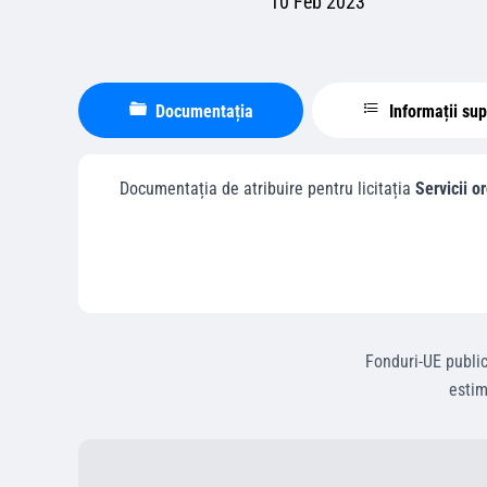
10 Feb 2023
Documentația
Informații su
Documentația de atribuire pentru licitația
Servicii 
Fonduri-UE
publi
esti