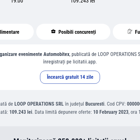
19:00
109.243 lei
plimentare
Posibili concurenți
Fur
organizare evenimente Automobitex
, publicată de
LOOP OPERATIONS 
înregistrați pe licitatii.app.
Încearcă gratuit 14 zile
cată de
LOOP OPERATIONS SRL
în județul
Bucuresti
.
Cod CPV:
00000
mată:
109.243 lei
.
Data limită depunere oferte:
10 February 2023
, ora