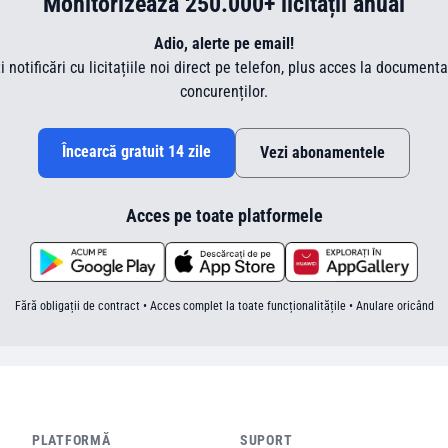
Monitorizează 250.000+ licitații anual
Adio, alerte pe email!
ti notificări cu licitațiile noi direct pe telefon, plus acces la document
concurenților.
Încearcă gratuit 14 zile
Vezi abonamentele
Acces pe toate platformele
Fără obligații de contract • Acces complet la toate funcționalitățile • Anulare oricând
PLATFORMĂ
SUPORT