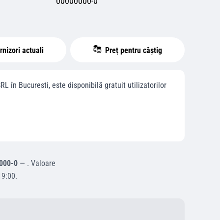
00000000-0
nizori actuali
Preț pentru câștig
SRL
în
Bucuresti
, este disponibilă gratuit utilizatorilor
000-0
—
.
Valoare
19:00
.