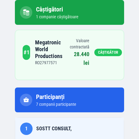
Câștigători
1
companie
câștigătoare
Valoare
Megatronic
contractată
World
#
1
CÂȘTIGĂTOR
28.440
Productions
lei
RO27977571
Participanți
7
companii participante
1
SOSTT CONSULT,