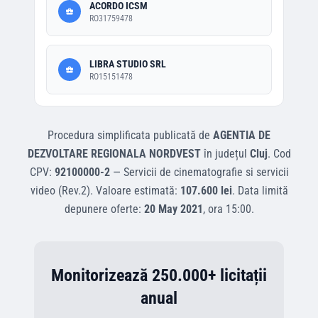
ACORDO ICSM
RO31759478
LIBRA STUDIO SRL
RO15151478
Procedura simplificata
publicată de
AGENTIA DE
DEZVOLTARE REGIONALA NORDVEST
în județul
Cluj
.
Cod
CPV:
92100000-2
—
Servicii de cinematografie si servicii
video (Rev.2)
.
Valoare estimată:
107.600 lei
.
Data limită
depunere oferte:
20 May 2021
, ora
15:00
.
Monitorizează 250.000+ licitații
anual