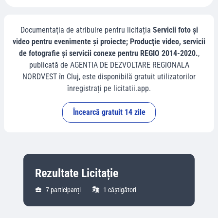
Documentația de atribuire pentru licitația
Servicii foto şi
video pentru evenimente şi proiecte; Producţie video, servicii
de fotografie şi servicii conexe pentru REGIO 2014-2020.
,
publicată de
AGENTIA DE DEZVOLTARE REGIONALA
NORDVEST
în
Cluj
, este disponibilă gratuit utilizatorilor
înregistrați pe licitatii.app.
Încearcă gratuit 14 zile
Rezultate Licitație
7
participanți
1
câștigători