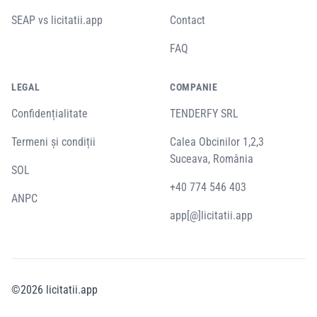
SEAP vs licitatii.app
Contact
FAQ
LEGAL
COMPANIE
Confidențialitate
TENDERFY SRL
Termeni și condiții
Calea Obcinilor 1,2,3
Suceava, România
SOL
+40 774 546 403
ANPC
app[@]licitatii.app
©
2026
licitatii.app