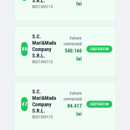
S.R.L.
lei
RO21393115
S.C.
Valoare
Mari&Mada
contractată
#
6
Company
CÂȘTIGĂTOR
540.166
S.R.L.
lei
RO21393115
S.C.
Valoare
Mari&Mada
contractată
#
7
Company
CÂȘTIGĂTOR
84.417
S.R.L.
lei
RO21393115