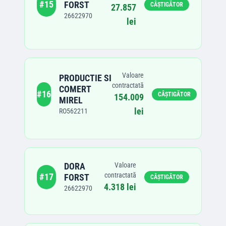
#
15
FORST
CÂȘTIGĂTOR
27.857
26622970
lei
Valoare
PRODUCTIE SI
contractată
COMERT
#
16
CÂȘTIGĂTOR
154.009
MIREL
lei
RO562211
DORA
Valoare
contractată
#
17
FORST
CÂȘTIGĂTOR
4.318 lei
26622970