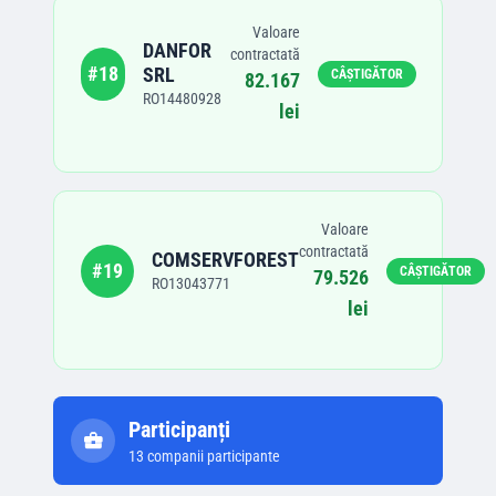
Valoare
DANFOR
contractată
#
18
SRL
CÂȘTIGĂTOR
82.167
RO14480928
lei
Valoare
contractată
COMSERVFOREST
#
19
CÂȘTIGĂTOR
79.526
RO13043771
lei
Participanți
13
companii participante