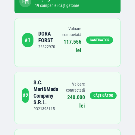
19
companie
i
câștigătoare
Valoare
DORA
contractată
#
1
FORST
CÂȘTIGĂTOR
117.556
26622970
lei
S.C.
Valoare
Mari&Mada
contractată
#
2
Company
CÂȘTIGĂTOR
240.000
S.R.L.
lei
RO21393115