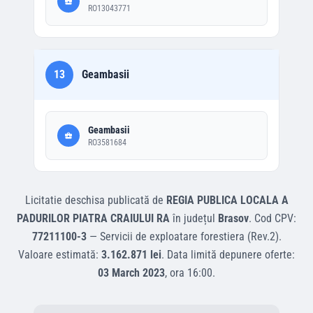
RO13043771
13
Geambasii
Geambasii
RO3581684
Licitatie deschisa
publicată de
REGIA PUBLICA LOCALA A
PADURILOR PIATRA CRAIULUI RA
în județul
Brasov
.
Cod CPV:
77211100-3
—
Servicii de exploatare forestiera (Rev.2)
.
Valoare estimată:
3.162.871 lei
.
Data limită depunere oferte:
03 March 2023
, ora
16:00
.