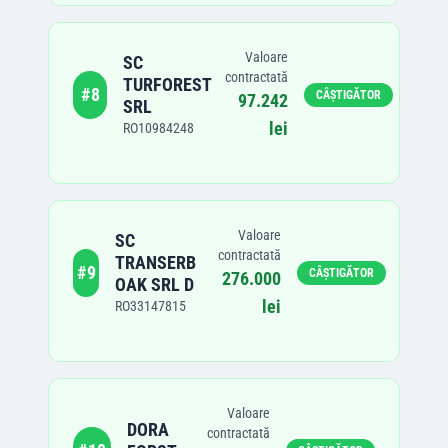
Valoare
SC
contractată
TURFOREST
#
8
CÂȘTIGĂTOR
97.242
SRL
lei
RO10984248
Valoare
SC
contractată
TRANSERB
#
9
CÂȘTIGĂTOR
276.000
OAK SRL D
lei
RO33147815
Valoare
DORA
contractată