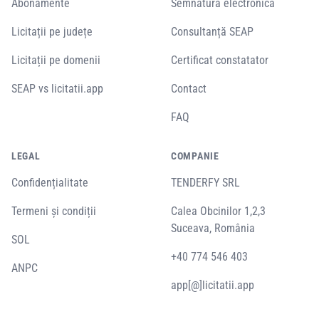
Abonamente
Semnătură electronică
Licitații pe județe
Consultanță SEAP
Licitații pe domenii
Certificat constatator
SEAP vs licitatii.app
Contact
FAQ
LEGAL
COMPANIE
Confidențialitate
TENDERFY SRL
Termeni și condiții
Calea Obcinilor 1,2,3
Suceava, România
SOL
+40 774 546 403
ANPC
app[@]licitatii.app