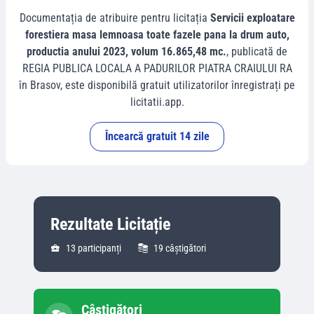
Documentația de atribuire pentru licitația
Servicii exploatare
forestiera masa lemnoasa toate fazele pana la drum auto,
productia anului 2023, volum 16.865,48 mc.
, publicată de
REGIA PUBLICA LOCALA A PADURILOR PIATRA CRAIULUI RA
în
Brasov
, este disponibilă gratuit utilizatorilor înregistrați pe
licitatii.app.
Încearcă gratuit 14 zile
Rezultate Licitație
13
participanți
19
câștigători
Câștigători