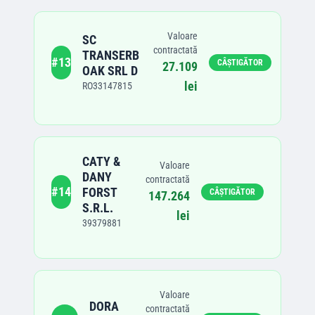
Valoare
SC
contractată
TRANSERB
#
13
CÂȘTIGĂTOR
27.109
OAK SRL D
lei
RO33147815
CATY &
Valoare
DANY
contractată
#
14
FORST
CÂȘTIGĂTOR
147.264
S.R.L.
lei
39379881
Valoare
DORA
contractată