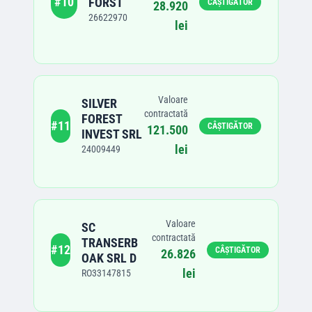
#
10
FORST
CÂȘTIGĂTOR
28.920
26622970
lei
Valoare
SILVER
contractată
FOREST
#
11
CÂȘTIGĂTOR
121.500
INVEST SRL
lei
24009449
Valoare
SC
contractată
TRANSERB
#
12
CÂȘTIGĂTOR
26.826
OAK SRL D
lei
RO33147815