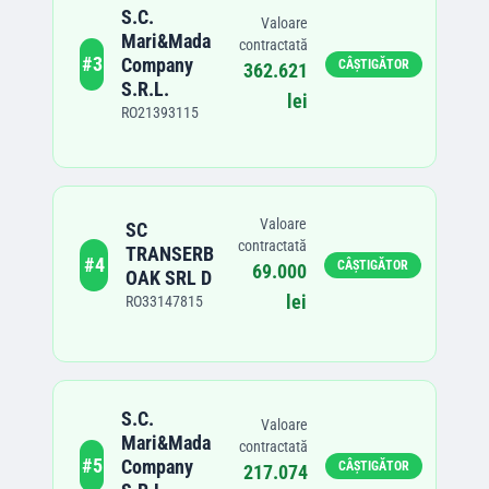
S.C.
Valoare
Mari&Mada
contractată
#
3
Company
CÂȘTIGĂTOR
362.621
S.R.L.
lei
RO21393115
Valoare
SC
contractată
TRANSERB
#
4
CÂȘTIGĂTOR
69.000
OAK SRL D
lei
RO33147815
S.C.
Valoare
Mari&Mada
contractată
#
5
Company
CÂȘTIGĂTOR
217.074