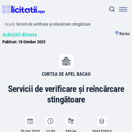
Acasă
/
Servicii de verificare și reîncărcare stingătoare
Bacau
Achizitii directe
Publicat:
18 October 2023
CURTEA DE APEL BACAU
Servicii de verificare și reîncărcare
stingătoare
20 Oct 2023
11:00
350 lei
50413200-5