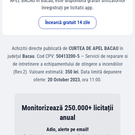
APEL BACAU
în
Bacau
, este disponibilă gratuit utilizatorilor
înregistrați pe licitatii.app.
Încearcă gratuit 14 zile
Achizitii directe
publicată de
CURTEA DE APEL BACAU
în
județul
Bacau
.
Cod CPV:
50413200-5
—
Servicii de reparare si
de intretinere a echipamentului de stingere a incendiilor
(Rev.2)
.
Valoare estimată:
350 lei
.
Data limită depunere
oferte:
20 October 2023
, ora
11:00
.
Monitorizează 250.000+ licitații
anual
Adio, alerte pe email!