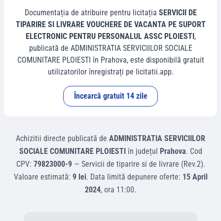
Documentația de atribuire pentru licitația
SERVICII DE
TIPARIRE SI LIVRARE VOUCHERE DE VACANTA PE SUPORT
ELECTRONIC PENTRU PERSONALUL ASSC PLOIESTI
,
publicată de
ADMINISTRATIA SERVICIILOR SOCIALE
COMUNITARE PLOIESTI
în
Prahova
, este disponibilă gratuit
utilizatorilor înregistrați pe licitatii.app.
Încearcă gratuit 14 zile
Achizitii directe
publicată de
ADMINISTRATIA SERVICIILOR
SOCIALE COMUNITARE PLOIESTI
în județul
Prahova
.
Cod
CPV:
79823000-9
—
Servicii de tiparire si de livrare (Rev.2)
.
Valoare estimată:
9 lei
.
Data limită depunere oferte:
15 April
2024
, ora
11:00
.