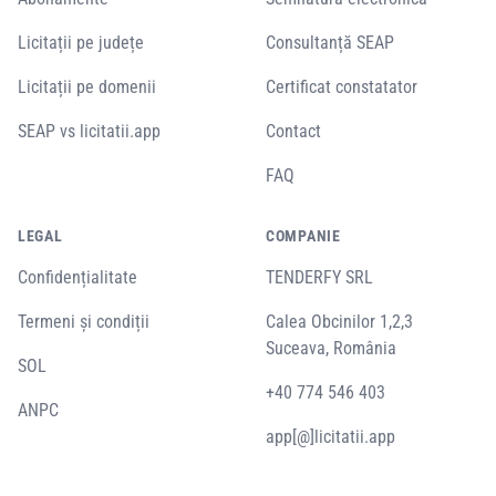
Licitații pe județe
Consultanță SEAP
Licitații pe domenii
Certificat constatator
SEAP vs licitatii.app
Contact
FAQ
LEGAL
COMPANIE
Confidențialitate
TENDERFY SRL
Termeni și condiții
Calea Obcinilor 1,2,3
Suceava, România
SOL
+40 774 546 403
ANPC
app[@]licitatii.app