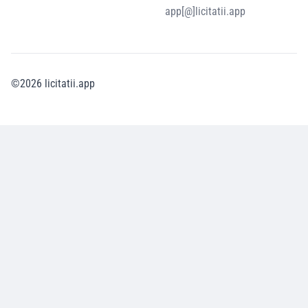
app[@]licitatii.app
©
2026
licitatii.app