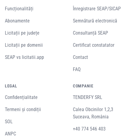
Funcționalități
Înregistrare SEAP/SICAP
Abonamente
Semnătură electronică
Licitații pe județe
Consultanță SEAP
Licitații pe domenii
Certificat constatator
SEAP vs licitatii.app
Contact
FAQ
LEGAL
COMPANIE
Confidențialitate
TENDERFY SRL
Termeni și condiții
Calea Obcinilor 1,2,3
Suceava, România
SOL
+40 774 546 403
ANPC