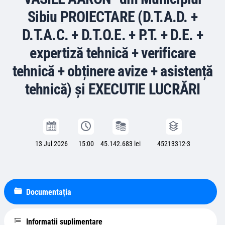
Sibiu PROIECTARE (D.T.A.D. +
D.T.A.C. + D.T.O.E. + P.T. + D.E. +
expertiză tehnică + verificare
tehnică + obținere avize + asistență
tehnică) și EXECUTIE LUCRĂRI
13 Jul 2026
15:00
45.142.683 lei
45213312-3
Documentația
Informații suplimentare