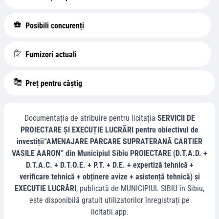
Posibili concurenți
Furnizori actuali
Preț pentru câștig
Documentația de atribuire pentru licitația
SERVICII DE
PROIECTARE ȘI EXECUȚIE LUCRĂRI pentru obiectivul de
investiții“AMENAJARE PARCARE SUPRATERANĂ CARTIER
VASILE AARON” din Municipiul Sibiu PROIECTARE (D.T.A.D. +
D.T.A.C. + D.T.O.E. + P.T. + D.E. + expertiză tehnică +
verificare tehnică + obținere avize + asistență tehnică) și
EXECUTIE LUCRĂRI
, publicată de
MUNICIPIUL SIBIU
în
Sibiu
,
este disponibilă gratuit utilizatorilor înregistrați pe
licitatii.app.