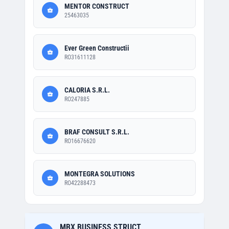
MENTOR CONSTRUCT
25463035
Ever Green Constructii
RO31611128
CALORIA S.R.L.
RO247885
BRAF CONSULT S.R.L.
RO16676620
MONTEGRA SOLUTIONS
RO42288473
MBX BUSINESS STRUCT