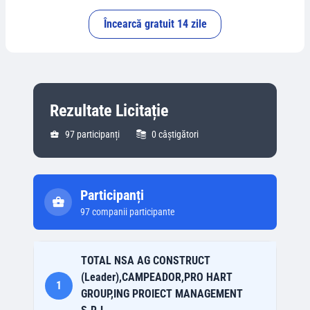
Încearcă gratuit 14 zile
Rezultate Licitație
97
participanți
0
câștigători
Participanți
97
companii participante
TOTAL NSA AG CONSTRUCT
(Leader),CAMPEADOR,PRO HART
1
GROUP,ING PROIECT MANAGEMENT