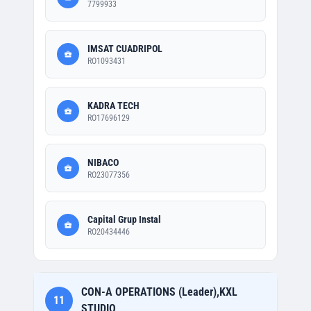
7799933
IMSAT CUADRIPOL
RO1093431
KADRA TECH
RO17696129
NIBACO
RO23077356
Capital Grup Instal
RO20434446
CON-A OPERATIONS (Leader),KXL
11
STUDIO,