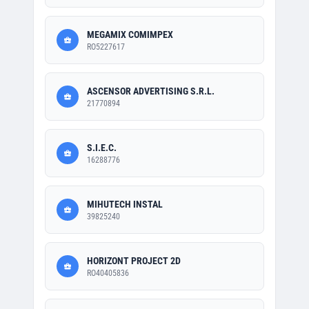
MEGAMIX COMIMPEX
RO5227617
ASCENSOR ADVERTISING S.R.L.
21770894
S.I.E.C.
16288776
MIHUTECH INSTAL
39825240
HORIZONT PROJECT 2D
RO40405836