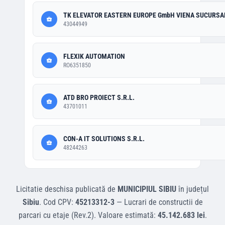
TK ELEVATOR EASTERN EUROPE GmbH VIENA SUCURSA
43044949
FLEXIK AUTOMATION
RO6351850
ATD BRO PROIECT S.R.L.
43701011
CON-A IT SOLUTIONS S.R.L.
48244263
Licitatie deschisa
publicată de
MUNICIPIUL SIBIU
în județul
Sibiu
.
Cod CPV:
45213312-3
—
Lucrari de constructii de
parcari cu etaje (Rev.2)
.
Valoare estimată:
45.142.683 lei
.