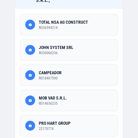
S.R.L.,
TOTAL NSA AG CONSTRUCT
RO36594214
JOHN SYSTEM SRL
RO30066236
CAMPEADOR
RO18467590
MOB VAD S.R.L.
RO14656235
PRO HART GROUP
22170774