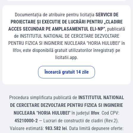
Documentația de atribuire pentru licitația
SERVICII DE
PROIECTARE ȘI EXECUTIE DE LUCRĂRI PENTRU „CLADIRE
ACCES SECUNDAR PE AMPLASAMENTUL ELI-NP”
, publicată
de
INSTITUTUL NATIONAL DE CERCETARE DEZVOLTARE
PENTRU FIZICA SI INGINERIE NUCLEARA "HORIA HULUBEI"
în
Ilfov
, este disponibilă gratuit utilizatorilor înregistrați pe
licitatii.app.
Încearcă gratuit 14 zile
Procedura simplificata
publicată de
INSTITUTUL NATIONAL
DE CERCETARE DEZVOLTARE PENTRU FIZICA SI INGINERIE
NUCLEARA "HORIA HULUBEI"
în județul
Ilfov
.
Cod CPV:
45210000-2
—
Lucrari de constructii de cladiri (Rev.2)
.
Valoare estimată:
983.582 lei
.
Data limită depunere oferte: