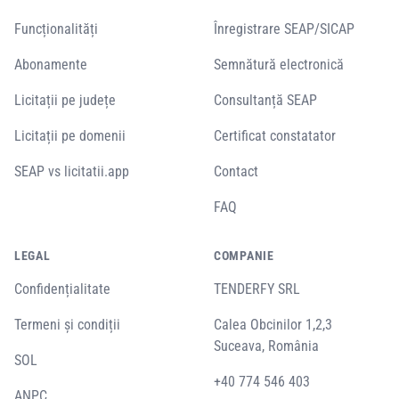
Funcționalități
Înregistrare SEAP/SICAP
Abonamente
Semnătură electronică
Licitații pe județe
Consultanță SEAP
Licitații pe domenii
Certificat constatator
SEAP vs licitatii.app
Contact
FAQ
LEGAL
COMPANIE
Confidențialitate
TENDERFY SRL
Termeni și condiții
Calea Obcinilor 1,2,3
Suceava, România
SOL
+40 774 546 403
ANPC