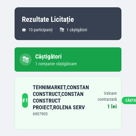
Rezultate Licitație
10
participanți
1
câștigători
Câștigători
1
companie
câștigătoare
TEHNIMARKET,CONSTAN
CONSTRUCT,CONSTAN
Valoare
contractată
#
1
CONSTRUCT
CÂȘTI
1 lei
PROIECT,ROLENA SERV
6907905