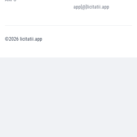
app[@]licitatii.app
©
2026
licitatii.app