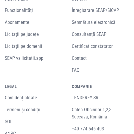
Funcționalități
Înregistrare SEAP/SICAP
Abonamente
Semnătură electronică
Licitații pe județe
Consultanță SEAP
Licitații pe domenii
Certificat constatator
SEAP vs licitatii.app
Contact
FAQ
LEGAL
COMPANIE
Confidențialitate
TENDERFY SRL
Termeni și condiții
Calea Obcinilor 1,2,3
Suceava, România
SOL
+40 774 546 403
ANPC