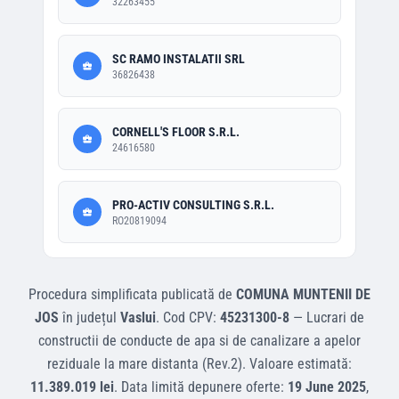
32263455
SC RAMO INSTALATII SRL
36826438
CORNELL'S FLOOR S.R.L.
24616580
PRO-ACTIV CONSULTING S.R.L.
RO20819094
Procedura simplificata
publicată de
COMUNA MUNTENII DE
JOS
în județul
Vaslui
.
Cod CPV:
45231300-8
—
Lucrari de
constructii de conducte de apa si de canalizare a apelor
reziduale la mare distanta (Rev.2)
.
Valoare estimată:
11.389.019 lei
.
Data limită depunere oferte:
19 June 2025
,