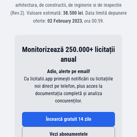
arhitectura, de constructii, de inginerie si de inspectie
(Rev.2)
.
Valoare estimată:
38.500 lei
.
Data limită depunere
oferte:
02 February 2023
, ora
00:59
.
Monitorizează 250.000+ licitații
anual
Adio, alerte pe email!
Cu licitatii.app primești notificări cu licitațiile
noi direct pe telefon, plus acces la
documentația completă și analiza
concurenților.
Încearcă gratuit 14 zile
Vezi abonamentele