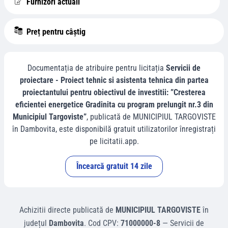
Furnizori actuali
Preț pentru câștig
Documentația de atribuire pentru licitația
Servicii de
proiectare - Proiect tehnic si asistenta tehnica din partea
proiectantului pentru obiectivul de investitii: ”Cresterea
eficientei energetice Gradinita cu program prelungit nr.3 din
Municipiul Targoviste”
, publicată de
MUNICIPIUL TARGOVISTE
în
Dambovita
, este disponibilă gratuit utilizatorilor înregistrați
pe licitatii.app.
Încearcă gratuit 14 zile
Achizitii directe
publicată de
MUNICIPIUL TARGOVISTE
în
județul
Dambovita
.
Cod CPV:
71000000-8
—
Servicii de