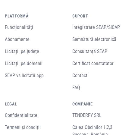
PLATFORMĂ
SUPORT
Funcționalități
Înregistrare SEAP/SICAP
Abonamente
Semnătură electronică
Licitații pe județe
Consultanță SEAP
Licitații pe domenii
Certificat constatator
SEAP vs licitatii.app
Contact
FAQ
LEGAL
COMPANIE
Confidențialitate
TENDERFY SRL
Termeni și condiții
Calea Obcinilor 1,2,3
Suceava, România