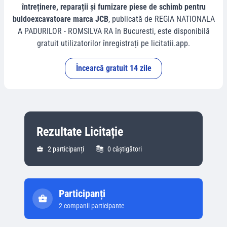
întreținere, reparații și furnizare piese de schimb pentru
buldoexcavatoare marca JCB
, publicată de
REGIA NATIONALA
A PADURILOR - ROMSILVA RA
în
Bucuresti
, este disponibilă
gratuit utilizatorilor înregistrați pe licitatii.app.
Încearcă gratuit 14 zile
Rezultate Licitație
2
participanți
0
câștigători
Participanți
2
companii participante