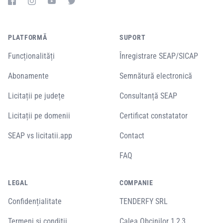
PLATFORMĂ
SUPORT
Funcționalități
Înregistrare SEAP/SICAP
Abonamente
Semnătură electronică
Licitații pe județe
Consultanță SEAP
Licitații pe domenii
Certificat constatator
SEAP vs licitatii.app
Contact
FAQ
LEGAL
COMPANIE
Confidențialitate
TENDERFY SRL
Termeni și condiții
Calea Obcinilor 1,2,3