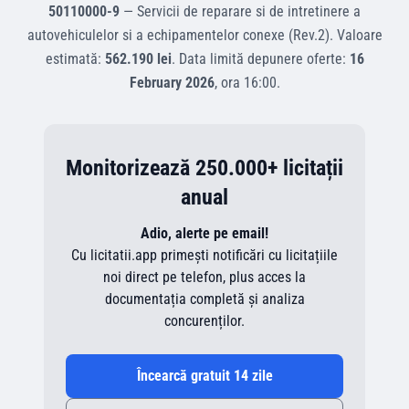
50110000-9
—
Servicii de reparare si de intretinere a
autovehiculelor si a echipamentelor conexe (Rev.2)
.
Valoare
estimată:
562.190 lei
.
Data limită depunere oferte:
16
February 2026
, ora
16:00
.
Monitorizează 250.000+ licitații
anual
Adio, alerte pe email!
Cu licitatii.app primești notificări cu licitațiile
noi direct pe telefon, plus acces la
documentația completă și analiza
concurenților.
Încearcă gratuit 14 zile