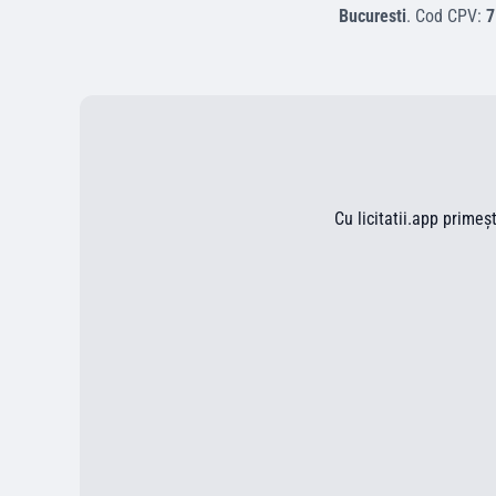
Bucuresti
.
Cod CPV:
7
Cu licitatii.app primeș