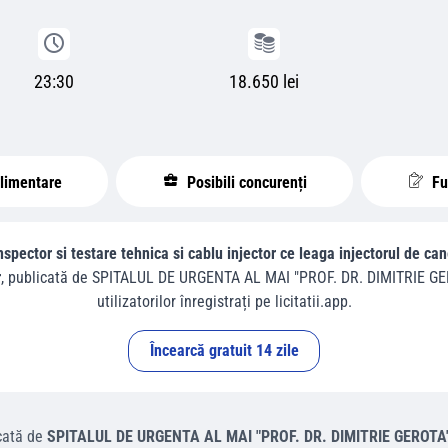
23:30
18.650 lei
plimentare
Posibili concurenți
Fur
inspector si testare tehnica si cablu injector ce leaga injectorul de c
r
, publicată de
SPITALUL DE URGENTA AL MAI "PROF. DR. DIMITRIE G
utilizatorilor înregistrați pe licitatii.app.
Încearcă gratuit 14 zile
cată de
SPITALUL DE URGENTA AL MAI "PROF. DR. DIMITRIE GEROT