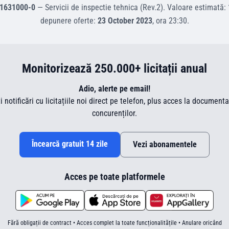
1631000-0
—
Servicii de inspectie tehnica (Rev.2)
.
Valoare estimată:
depunere oferte:
23 October 2023
, ora
23:30
.
Monitorizează 250.000+ licitații anual
Adio, alerte pe email!
ti notificări cu licitațiile noi direct pe telefon, plus acces la document
concurenților.
Încearcă gratuit 14 zile
Vezi abonamentele
Acces pe toate platformele
Fără obligații de contract • Acces complet la toate funcționalitățile • Anulare oricând