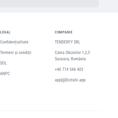
LEGAL
COMPANIE
Confidențialitate
TENDERFY SRL
Termeni și condiții
Calea Obcinilor 1,2,3
Suceava, România
SOL
+40 774 546 403
ANPC
app[@]licitatii.app