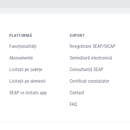
PLATFORMĂ
SUPORT
Funcționalități
Înregistrare SEAP/SICAP
Abonamente
Semnătură electronică
Licitații pe județe
Consultanță SEAP
Licitații pe domenii
Certificat constatator
SEAP vs licitatii.app
Contact
FAQ