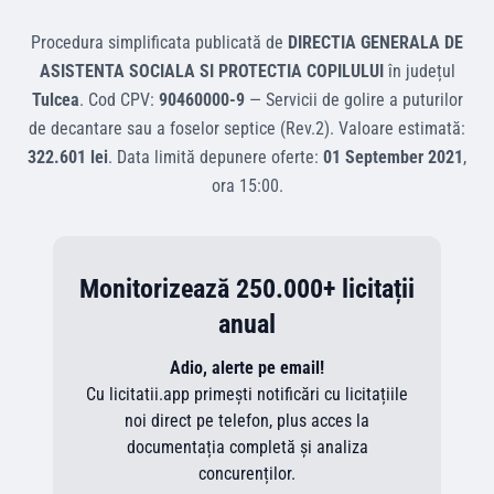
Procedura simplificata
publicată de
DIRECTIA GENERALA DE
ASISTENTA SOCIALA SI PROTECTIA COPILULUI
în județul
Tulcea
.
Cod CPV:
90460000-9
—
Servicii de golire a puturilor
de decantare sau a foselor septice (Rev.2)
.
Valoare estimată:
322.601 lei
.
Data limită depunere oferte:
01 September 2021
,
ora
15:00
.
Monitorizează 250.000+ licitații
anual
Adio, alerte pe email!
Cu licitatii.app primești notificări cu licitațiile
noi direct pe telefon, plus acces la
documentația completă și analiza
concurenților.