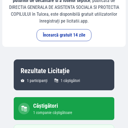
puturilor de decantare si a foselor septice
, publicată de
DIRECTIA GENERALA DE ASISTENTA SOCIALA SI PROTECTIA
COPILULUI
în
Tulcea
, este disponibilă gratuit utilizatorilor
înregistrați pe licitatii.app.
Încearcă gratuit 14 zile
Rezultate Licitație
1
participanți
1
câștigători
Câștigători
1
companie
câștigătoare