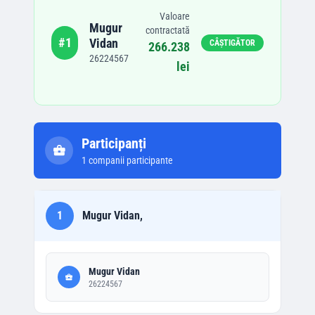
Valoare
Mugur
contractată
#
1
Vidan
CÂȘTIGĂTOR
266.238
26224567
lei
Participanți
1
companii participante
1
Mugur Vidan,
Mugur Vidan
26224567