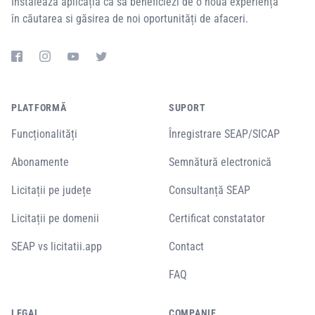
Instalează aplicația ca să beneficiezi de o noua experiență
în căutarea si găsirea de noi oportunități de afaceri.
PLATFORMĂ
SUPORT
Funcționalități
Înregistrare SEAP/SICAP
Abonamente
Semnătură electronică
Licitații pe județe
Consultanță SEAP
Licitații pe domenii
Certificat constatator
SEAP vs licitatii.app
Contact
FAQ
LEGAL
COMPANIE