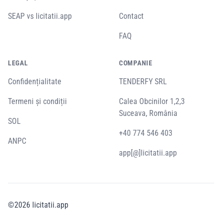
SEAP vs licitatii.app
Contact
FAQ
LEGAL
COMPANIE
Confidențialitate
TENDERFY SRL
Termeni și condiții
Calea Obcinilor 1,2,3
Suceava, România
SOL
+40 774 546 403
ANPC
app[@]licitatii.app
©
2026
licitatii.app