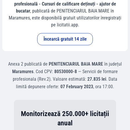
profesională - Cursuri de calificare deținuți - ajutor de
bucatar
, publicată de
PENITENCIARUL BAIA MARE
în
Maramures
, este disponibilă gratuit utilizatorilor înregistrați
pe licitatii.app.
Încearcă gratuit 14 zile
Anexa 2
publicată de
PENITENCIARUL BAIA MARE
în județul
Maramures
.
Cod CPV:
80530000-8
—
Servicii de formare
profesionala (Rev.2)
.
Valoare estimată:
27.835 lei
.
Data
limită depunere oferte:
07 February 2023
, ora
17:00
.
Monitorizează 250.000+ licitații
anual