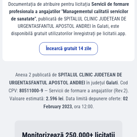
Documentația de atribuire pentru licitația
Servicii de formare
profesionala a angajatilor "Managementul calitatii servicilor
de sanatate"
, publicată de
SPITALUL CLINIC JUDETEAN DE
URGENTASFANTUL APOSTOL ANDREI
în
Galati
, este
disponibilă gratuit utilizatorilor înregistrați pe licitatii.app.
Încearcă gratuit 14 zile
Anexa 2
publicată de
SPITALUL CLINIC JUDETEAN DE
URGENTASFANTUL APOSTOL ANDREI
în județul
Galati
.
Cod
CPV:
80511000-9
—
Servicii de formare a angajatilor (Rev.2)
.
Valoare estimată:
2.596 lei
.
Data limită depunere oferte:
02
February 2023
, ora
12:00
.
Monitorizează 250.000+ licitații