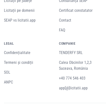
Licitații pe județe
Consultanță SEAP
Licitații pe domenii
Certificat constatator
SEAP vs licitatii.app
Contact
FAQ
LEGAL
COMPANIE
Confidențialitate
TENDERFY SRL
Termeni și condiții
Calea Obcinilor 1,2,3
Suceava, România
SOL
+40 774 546 403
ANPC
app[@]licitatii.app