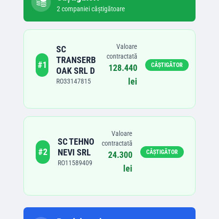
2
companie
i
câștigătoare
Valoare
SC
contractată
TRANSERB
#
1
CÂȘTIGĂTOR
128.440
OAK SRL D
lei
RO33147815
Valoare
SC TEHNO
contractată
#
2
NEVI SRL
CÂȘTIGĂTOR
24.300
RO11589409
lei