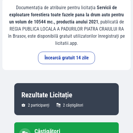
Documentația de atribuire pentru licitația
Servicii de
exploatare forestiera toate fazele pana la drum auto pentru
un volum de 10544 mc., productia anului 2021
, publicată de
REGIA PUBLICA LOCALA A PADURILOR PIATRA CRAIULUI RA
în
Brasov
, este disponibilă gratuit utilizatorilor înregistrați pe
licitatii.app.
Încearcă gratuit 14 zile
Rezultate Licitație
2
participanți
2
câștigători
Câștigători