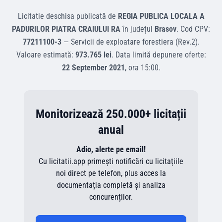
Licitatie deschisa
publicată de
REGIA PUBLICA LOCALA A
PADURILOR PIATRA CRAIULUI RA
în județul
Brasov
.
Cod CPV:
77211100-3
—
Servicii de exploatare forestiera (Rev.2)
.
Valoare estimată:
973.765 lei
.
Data limită depunere oferte:
22 September 2021
, ora
15:00
.
Monitorizează 250.000+ licitații
anual
Adio, alerte pe email!
Cu licitatii.app primești notificări cu licitațiile
noi direct pe telefon, plus acces la
documentația completă și analiza
concurenților.