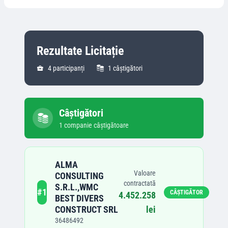
Rezultate Licitație
4
participanți
1
câștigători
Câștigători
1
companie
câștigătoare
ALMA
Valoare
CONSULTING
contractată
S.R.L.,WMC
#
1
CÂȘTIGĂTOR
4.452.258
BEST DIVERS
CONSTRUCT SRL
lei
36486492