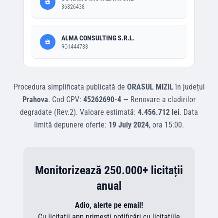
36826438
ALMA CONSULTING S.R.L.
RO1444788
Procedura simplificata
publicată de
ORASUL MIZIL
în județul
Prahova
.
Cod CPV:
45262690-4
—
Renovare a cladirilor
degradate (Rev.2)
.
Valoare estimată:
4.456.712 lei
.
Data
limită depunere oferte:
19 July 2024
, ora
15:00
.
Monitorizează 250.000+ licitații
anual
Adio, alerte pe email!
Cu licitatii.app primești notificări cu licitațiile