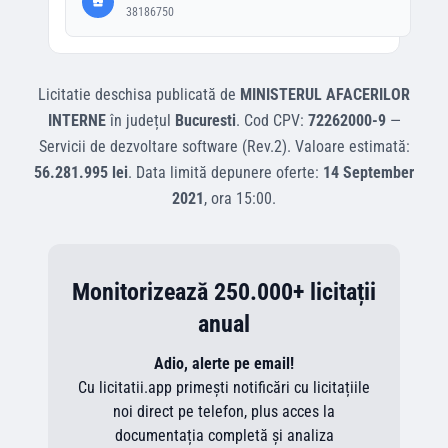
38186750
Licitatie deschisa
publicată de
MINISTERUL AFACERILOR
INTERNE
în județul
Bucuresti
.
Cod CPV:
72262000-9
—
Servicii de dezvoltare software (Rev.2)
.
Valoare estimată:
56.281.995 lei
.
Data limită depunere oferte:
14 September
2021
, ora
15:00
.
Monitorizează 250.000+ licitații
anual
Adio, alerte pe email!
Cu licitatii.app primești notificări cu licitațiile
noi direct pe telefon, plus acces la
documentația completă și analiza