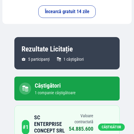
Încearcă gratuit 14 zile
Rezultate Licitație
5
participanți
1
câștigători
Câștigători
1
companie
câștigătoare
Valoare
SC
contractată
ENTERPRISE
#
1
CÂȘTIGĂTOR
54.885.600
CONCEPT SRL