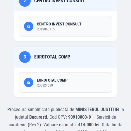
2
CENTRO INVEST CONSULT,
CENTRO INVEST CONSULT
RO19066715
3
EUROTOTAL COMP,
EUROTOTAL COMP
RO5324539
Procedura simplificata
publicată de
MINISTERUL JUSTITIEI
în
județul
Bucuresti
.
Cod CPV:
90910000-9
—
Servicii de
curatenie (Rev.2)
.
Valoare estimată:
414.000 lei
.
Data limită